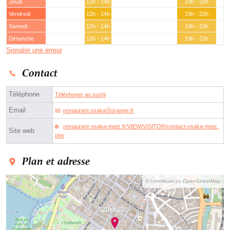
Jeudi
12h - 14h
19h - 22h
Vendredi
12h - 14h
19h - 22h
Samedi
12h - 14h
19h - 22h
Dimanche
12h - 14h
19h - 22h
Signaler une erreur
Contact
Téléphone
Téléphoner au sushi
Email
restaurant.osakaⓐorange.fr
restaurant-osaka-metz.fr/VIEW/VISITOR/contact-osaka-metz.
Site web
php
Plan et adresse
© contributeurs OpenStreetMap