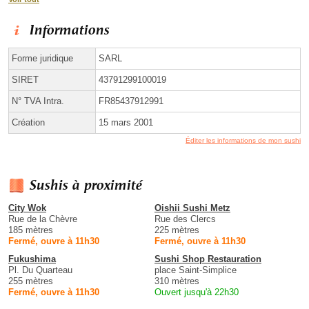
Informations
Forme juridique
SARL
SIRET
43791299100019
N° TVA Intra.
FR85437912991
Création
15 mars 2001
Éditer les informations de mon sushi
Sushis à proximité
City Wok
Oishii Sushi Metz
Rue de la Chèvre
Rue des Clercs
185 mètres
225 mètres
Fermé, ouvre à 11h30
Fermé, ouvre à 11h30
Fukushima
Sushi Shop Restauration
Pl. Du Quarteau
place Saint-Simplice
255 mètres
310 mètres
Fermé, ouvre à 11h30
Ouvert jusqu'à 22h30