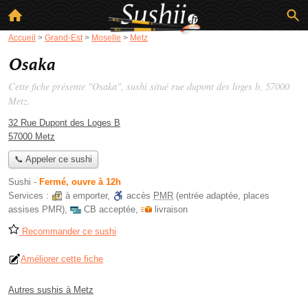
Accueil
>
Grand-Est
>
Moselle
>
Metz
Osaka
Cette fiche présente "Osaka", sushi situé
rue dupont des loges b
, 57000
Metz.
32 Rue Dupont des Loges B
57000 Metz
📞 Appeler ce sushi
Sushi
-
Fermé, ouvre à 12h
Services :
à emporter
,
accès
PMR
(entrée adaptée, places
assises PMR)
,
CB acceptée
,
livraison
Recommander ce sushi
Améliorer cette fiche
Autres sushis à Metz