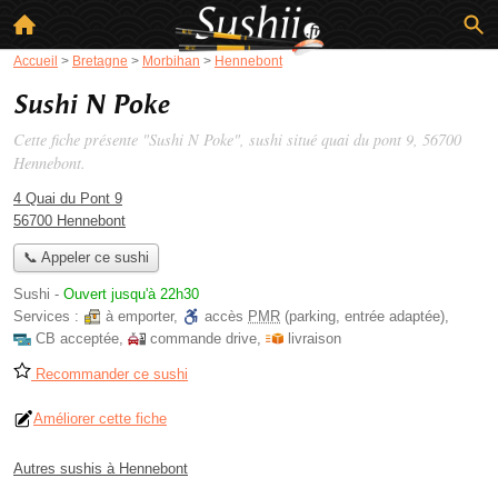
Accueil
>
Bretagne
>
Morbihan
>
Hennebont
Sushi N Poke
Cette fiche présente "Sushi N Poke", sushi situé
quai du pont 9
, 56700
Hennebont.
4 Quai du Pont 9
56700 Hennebont
📞 Appeler ce sushi
Sushi
-
Ouvert jusqu'à 22h30
Services :
à emporter
,
accès
PMR
(parking, entrée adaptée)
,
CB acceptée
,
commande drive
,
livraison
Recommander ce sushi
Améliorer cette fiche
Autres sushis à Hennebont