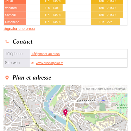
Jeudi
11h - 14h30
18h - 22h30
Vendredi
11h - 14h
18h - 22h30
Samedi
11h - 14h30
18h - 22h30
Dimanche
11h - 14h30
18h - 22h
Signaler une erreur
Contact
Téléphone
Téléphoner au sushi
Site web
www.sushinpoke.fr
Plan et adresse
© contributeurs OpenStreetMap