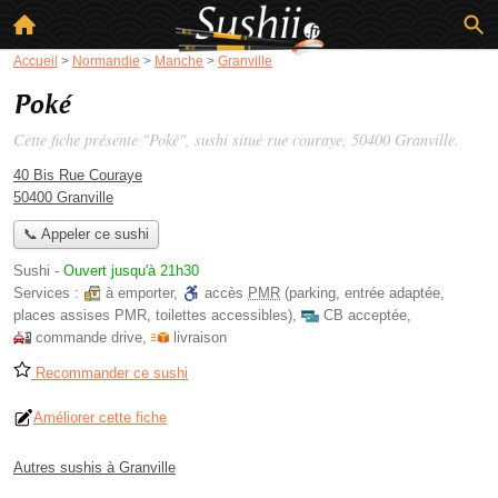
Accueil
>
Normandie
>
Manche
>
Granville
Poké
Cette fiche présente "Poké", sushi situé
rue couraye
, 50400 Granville.
40 Bis Rue Couraye
50400 Granville
📞 Appeler ce sushi
Sushi
-
Ouvert jusqu'à 21h30
Services :
à emporter
,
accès
PMR
(parking, entrée adaptée,
places assises PMR, toilettes accessibles)
,
CB acceptée
,
commande drive
,
livraison
Recommander ce sushi
Améliorer cette fiche
Autres sushis à Granville