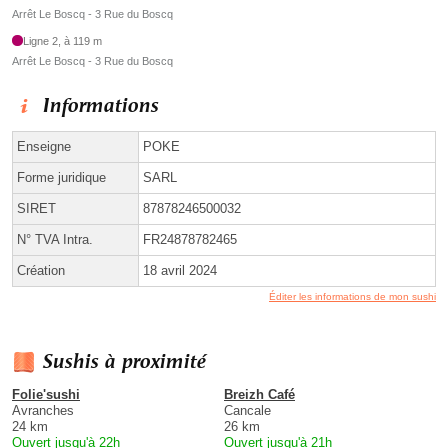
Arrêt Le Boscq - 3 Rue du Boscq
Ligne 2, à 119 m
Arrêt Le Boscq - 3 Rue du Boscq
Informations
Enseigne
POKE
Forme juridique
SARL
SIRET
87878246500032
N° TVA Intra.
FR24878782465
Création
18 avril 2024
Éditer les informations de mon sushi
Sushis à proximité
Folie'sushi
Breizh Café
Avranches
Cancale
24 km
26 km
Ouvert jusqu'à 22h
Ouvert jusqu'à 21h