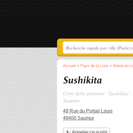
Accueil
>
Pays de la Loire
>
Maine-et-Lo
Sushikita
Cette fiche présente "Sushikita",
Saumur.
49 Rue du Portail Louis
49400 Saumur
📞 Appeler ce sushi