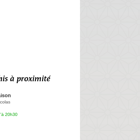
is à proximité
aison
colas
u'à 20h30