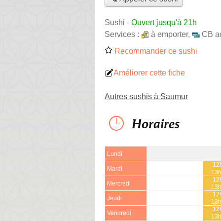
Sushi
-
Ouvert jusqu'à 21h
Services :
à emporter
,
CB a
Recommander ce sushi
Améliorer cette fiche
Autres sushis à Saumur
Horaires
Lundi
12
Mardi
13
12
Mercredi
13
12
Jeudi
13
12
Vendredi
13