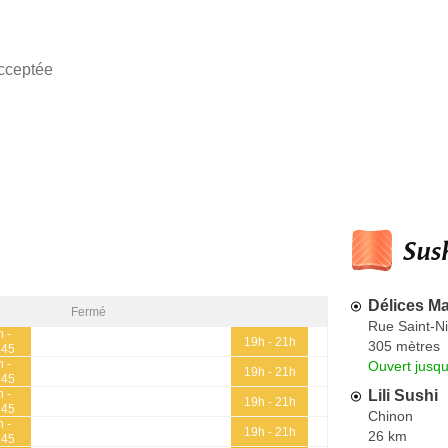
cceptée
Sush
Délices M
Fermé
Rue Saint-Ni
h -
19h - 21h
305 mètres
h45
h -
Ouvert jusq
19h - 21h
h45
Lili Sushi
h -
19h - 21h
h45
Chinon
h -
19h - 21h
26 km
h45