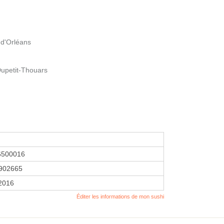
d'Orléans
upetit-Thouars
6500016
902665
 2016
Éditer les informations de mon sushi