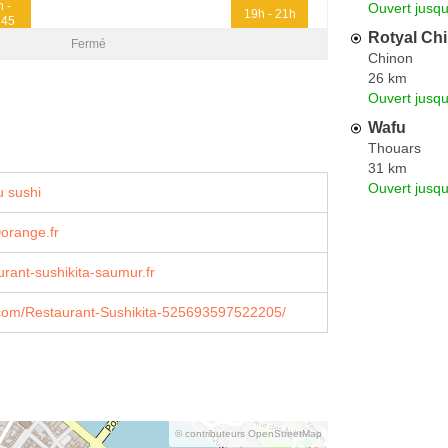
h -
Ouvert jusqu
19h - 21h
h45
Rotyal Ch
Fermé
Chinon
26 km
Ouvert jusq
Wafu
Thouars
31 km
Ouvert jusq
 sushi
orange.fr
rant-sushikita-saumur.fr
com/Restaurant-Sushikita-525693597522205/
© contributeurs OpenStreetMap