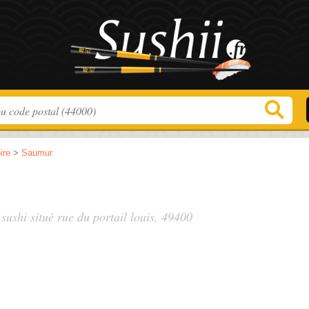
ire
>
Saumur
 sushi situé
rue du portail louis
, 49400