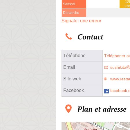
12
Samedi
13
Dimanche
Signaler une erreur
Contact
Téléphone
Téléphoner au
Email
sushikitaⓐ
Site web
www.restau
Facebook
facebook.
Plan et adresse