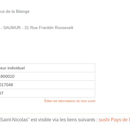
e de la Bilange
 SAUMUR - 31 Rue Franklin Roosevelt
eur individuel
4800010
017048
07
Éditer les informations de mon sushi
int-Nicolas" est visible via les liens suivants :
sushi Pays de l