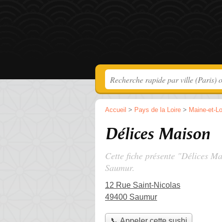
Accueil
>
Pays de la Loire
>
Maine-et-Lo
Délices Maison
Cette fiche présente "Délices Ma
Saumur.
12 Rue Saint-Nicolas
49400 Saumur
📞 Appeler cette sushi