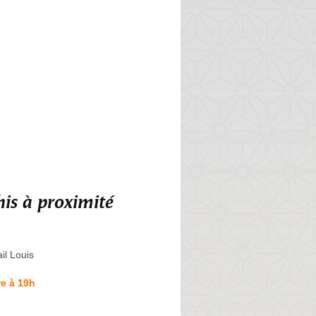
is à proximité
il Louis
e à 19h