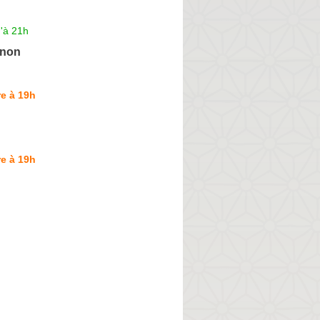
'à 21h
inon
e à 19h
e à 19h