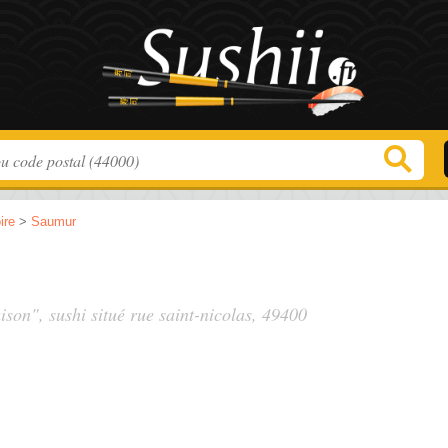
ire
>
Saumur
ison", sushi situé
rue saint-nicolas
, 49400