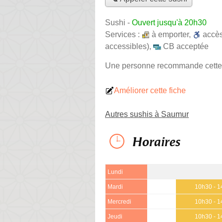
Sushi
-
Ouvert jusqu'à 20h30
Services :
à emporter
,
accè
accessibles)
,
CB acceptée
Une personne
recommande
cette
Améliorer cette fiche
Autres sushis à Saumur
Horaires
Lundi
Mardi
10h30 - 1
Mercredi
10h30 - 1
Jeudi
10h30 - 1