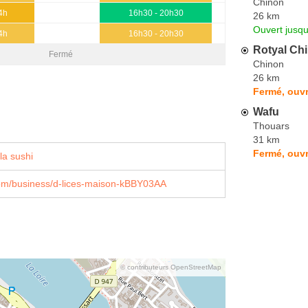
Chinon
4h
16h30 - 20h30
26 km
Ouvert jusqu
4h
16h30 - 20h30
Rotyal Ch
Fermé
Chinon
26 km
Fermé, ouvr
Wafu
Thouars
31 km
Fermé, ouvr
la sushi
om/business/d-lices-maison-kBBY03AA
© contributeurs OpenStreetMap