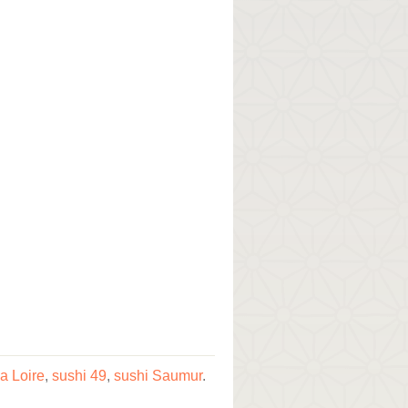
a Loire
,
sushi 49
,
sushi Saumur
.