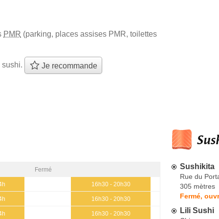
s
PMR
(parking, places assises PMR, toilettes
 sushi.
Je recommande
Sush
Sushikita
Fermé
Rue du Porta
4h
16h30 - 20h30
305 mètres
Fermé, ouvr
4h
16h30 - 20h30
Lili Sushi
4h
16h30 - 20h30