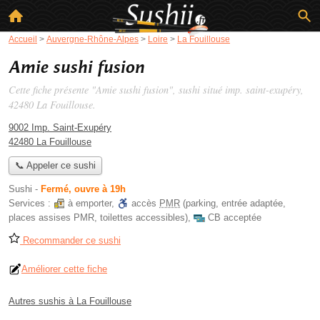
Accueil
>
Auvergne-Rhône-Alpes
>
Loire
>
La Fouillouse
Amie sushi fusion
Cette fiche présente "Amie sushi fusion", sushi situé
imp. saint-exupéry
,
42480 La Fouillouse.
9002 Imp. Saint-Exupéry
42480 La Fouillouse
📞 Appeler ce sushi
Sushi
-
Fermé, ouvre à 19h
Services :
à emporter
,
accès
PMR
(parking, entrée adaptée,
places assises PMR, toilettes accessibles)
,
CB acceptée
Recommander ce sushi
Améliorer cette fiche
Autres sushis à La Fouillouse