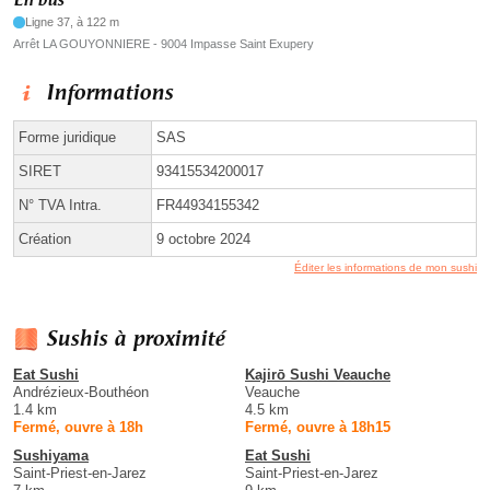
En bus
Ligne 37, à 122 m
Arrêt LA GOUYONNIERE - 9004 Impasse Saint Exupery
Informations
Forme juridique
SAS
SIRET
93415534200017
N° TVA Intra.
FR44934155342
Création
9 octobre 2024
Éditer les informations de mon sushi
Sushis à proximité
Eat Sushi
Kajirō Sushi Veauche
Andrézieux-Bouthéon
Veauche
1.4 km
4.5 km
Fermé, ouvre à 18h
Fermé, ouvre à 18h15
Sushiyama
Eat Sushi
Saint-Priest-en-Jarez
Saint-Priest-en-Jarez