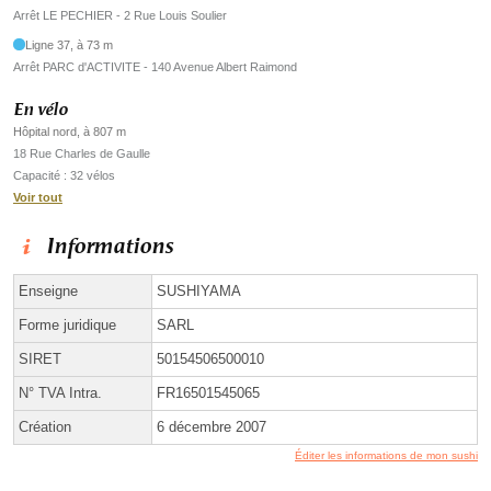
Arrêt LE PECHIER - 2 Rue Louis Soulier
Ligne 37, à 73 m
Arrêt PARC d'ACTIVITE - 140 Avenue Albert Raimond
En vélo
Hôpital nord, à 807 m
18 Rue Charles de Gaulle
Capacité : 32 vélos
Voir tout
Informations
Enseigne
SUSHIYAMA
Forme juridique
SARL
SIRET
50154506500010
N° TVA Intra.
FR16501545065
Création
6 décembre 2007
Éditer les informations de mon sushi