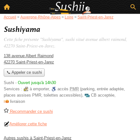
Accueil
>
Auvergne-Rhône-Alpes
>
Loire
>
Saint-Priest-en-Jarez
Sushiyama
Cette fiche présente "Sushiyama", sushi situé
avenue albert raimond
,
42270 Saint-Priest-en-Jarez.
138 avenue Albert Raimond
42270 Saint-Priest-en-Jarez
📞 Appeler ce sushi
Sushi
-
Ouvert jusqu'à 14h30
Services :
à emporter
,
accès
PMR
(parking, entrée adaptée,
places assises PMR, toilettes accessibles)
,
CB acceptée
,
livraison
Recommander ce sushi
Améliorer cette fiche
Autres sushis à Saint-Priest-en-Jarez