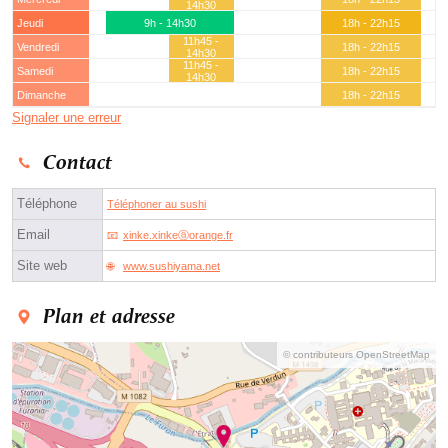
14h30
Jeudi
9h - 14h30
18h - 22h15
11h45 -
Vendredi
18h - 22h15
14h30
11h45 -
Samedi
18h - 22h15
14h30
Dimanche
18h - 22h15
Signaler une erreur
Contact
Téléphone
Téléphoner au sushi
Email
xinke.xinkeⓐorange.fr
Site web
www.sushiyama.net
Plan et adresse
© contributeurs OpenStreetMap