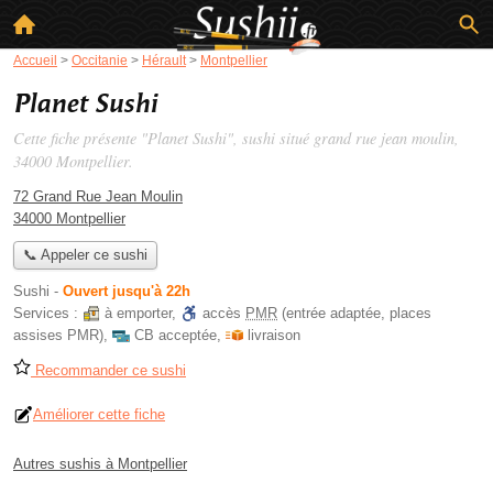
Accueil
>
Occitanie
>
Hérault
>
Montpellier
Planet Sushi
Cette fiche présente "Planet Sushi", sushi situé
grand rue jean moulin
,
34000 Montpellier.
72 Grand Rue Jean Moulin
34000 Montpellier
📞 Appeler ce sushi
Sushi
-
Ouvert jusqu'à 22h
Services :
à emporter
,
accès
PMR
(entrée adaptée, places
assises PMR)
,
CB acceptée
,
livraison
Recommander ce sushi
Améliorer cette fiche
Autres sushis à Montpellier