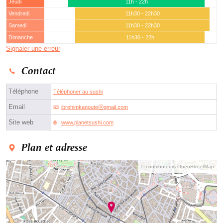
Jeudi
11h - 22h
Vendredi
11h30 - 22h30
Samedi
11h30 - 22h30
Dimanche
11h30 - 22h
Signaler une erreur
Contact
Téléphone
Téléphoner au sushi
Email
ibrehimkanouteⓐgmail.com
Site web
www.planetsushi.com
Plan et adresse
© contributeurs OpenStreetMap