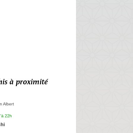
is à proximité
n Albert
'à 22h
hi