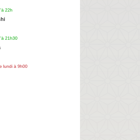
'à 22h
hi
u'à 21h30
a
e lundi à 9h00