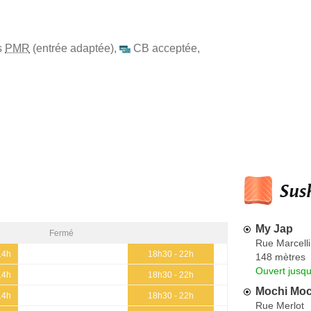
s
PMR
(entrée adaptée)
,
CB acceptée
,
Sush
My Jap
Fermé
Rue Marcelli
14h
18h30 - 22h
148 mètres
Ouvert jusqu
14h
18h30 - 22h
Mochi Moc
14h
18h30 - 22h
Rue Merlot