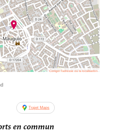
Corriger l’adresse ou la localisation
nd
Trajet Maps
ports en commun