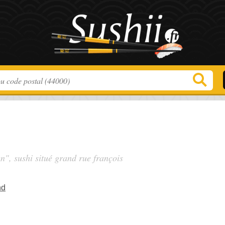
n", sushi situé
grand rue françois
nd