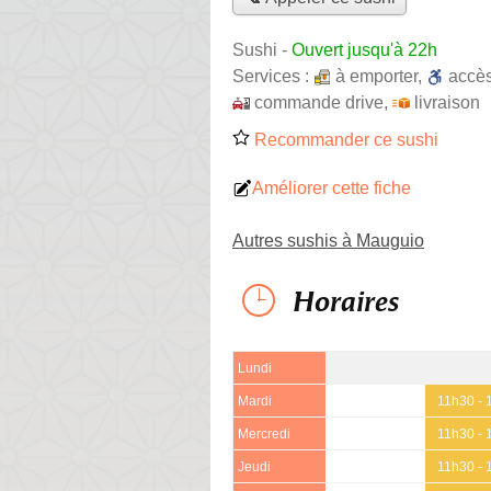
Sushi
-
Ouvert jusqu'à 22h
Services :
à emporter
,
accè
commande drive
,
livraison
Recommander ce sushi
Améliorer cette fiche
Autres sushis à Mauguio
Horaires
Lundi
Mardi
11h30 - 
Mercredi
11h30 - 
Jeudi
11h30 - 