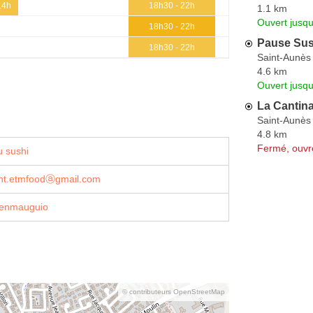
14h
18h30 - 22h
1.1 km
Ouvert jusqu
18h30 - 22h
Pause Sus
18h30 - 22h
Saint-Aunès
4.6 km
Ouvert jusq
La Cantin
Saint-Aunès
4.8 km
Fermé, ouvr
 sushi
nt.etmfoodⓐgmail.com
denmauguio
© contributeurs OpenStreetMap