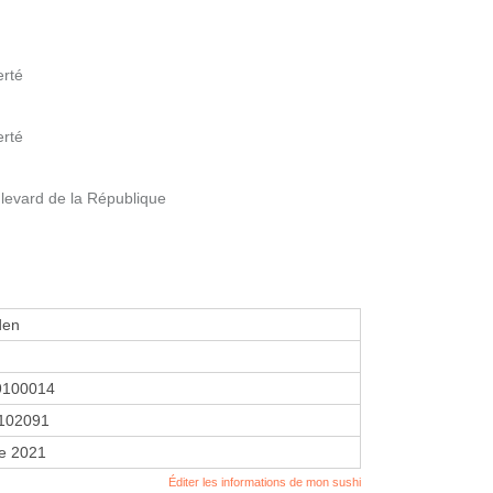
erté
erté
evard de la République
den
9100014
102091
re 2021
Éditer les informations de mon sushi