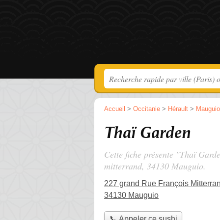
Accueil
>
Occitanie
>
Hérault
>
Mauguio
Thaï Garden
Cette fiche présente "Thaï Garde
mitterrand
, 34130 Mauguio.
227 grand Rue François Mitterra
34130 Mauguio
📞 Appeler ce sushi