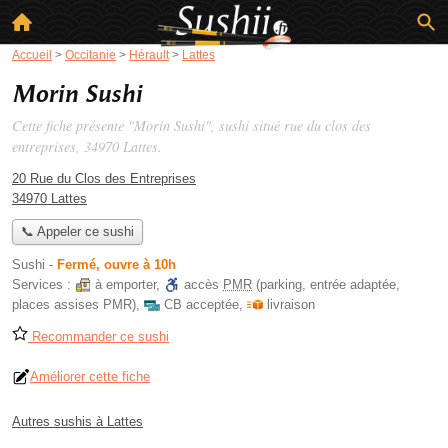
Accueil
>
Occitanie
>
Hérault
>
Lattes
Morin Sushi
Cette fiche présente "Morin Sushi", sushi situé
rue du clos des
entreprises
, 34970 Lattes.
20 Rue du Clos des Entreprises
34970 Lattes
📞 Appeler ce sushi
Sushi
-
Fermé, ouvre à 10h
Services :
à emporter
,
accès
PMR
(parking, entrée adaptée,
places assises PMR)
,
CB acceptée
,
livraison
Recommander ce sushi
Améliorer cette fiche
Autres sushis à Lattes