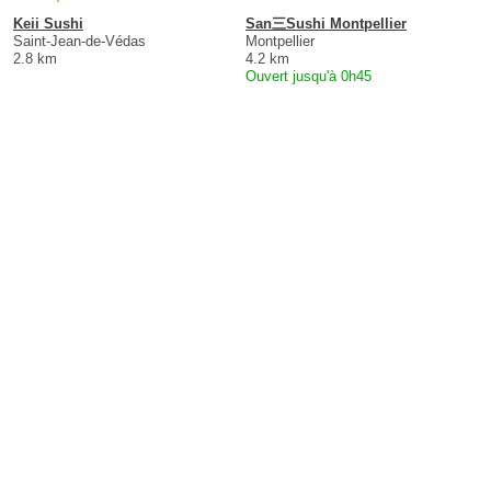
Keii Sushi
San三Sushi Montpellier
Saint-Jean-de-Védas
Montpellier
2.8 km
4.2 km
Ouvert jusqu'à 0h45