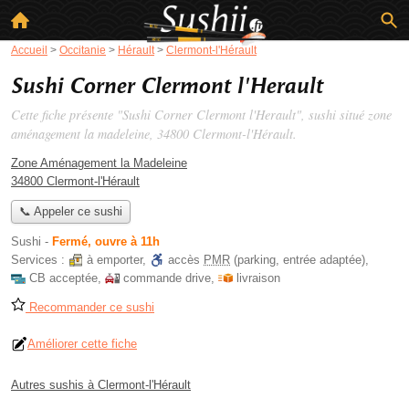
Accueil
>
Occitanie
>
Hérault
>
Clermont-l'Hérault
Sushi Corner Clermont l'Herault
Cette fiche présente "Sushi Corner Clermont l'Herault", sushi situé
zone
aménagement la madeleine
, 34800 Clermont-l'Hérault.
Zone Aménagement la Madeleine
34800 Clermont-l'Hérault
📞 Appeler ce sushi
Sushi
-
Fermé, ouvre à 11h
Services :
à emporter
,
accès
PMR
(parking, entrée adaptée)
,
CB acceptée
,
commande drive
,
livraison
Recommander ce sushi
Améliorer cette fiche
Autres sushis à Clermont-l'Hérault