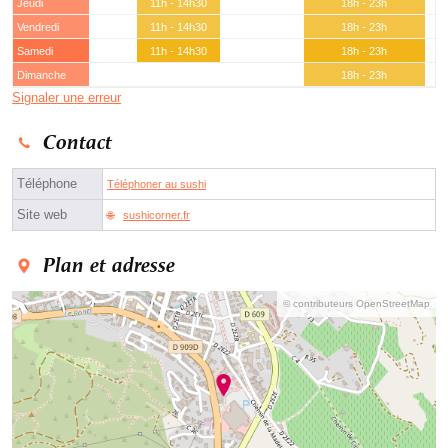
Jeudi
11h - 14h30
18h - 23h
Vendredi
11h - 14h30
18h - 23h
Samedi
11h - 14h30
18h - 23h
Dimanche
18h - 23h
Signaler une erreur
Contact
Téléphone
Téléphoner au sushi
Site web
sushicorner.fr
Plan et adresse
© contributeurs OpenStreetMap