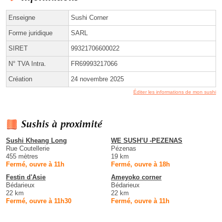
Enseigne
Sushi Corner
Forme juridique
SARL
SIRET
99321706600022
N° TVA Intra.
FR69993217066
Création
24 novembre 2025
Éditer les informations de mon sushi
Sushis à proximité
Sushi Kheang Long
WE SUSH’U -PEZENAS
Rue Coutellerie
Pézenas
455 mètres
19 km
Fermé, ouvre à 11h
Fermé, ouvre à 18h
Festin d'Asie
Ameyoko corner
Bédarieux
Bédarieux
22 km
22 km
Fermé, ouvre à 11h30
Fermé, ouvre à 11h