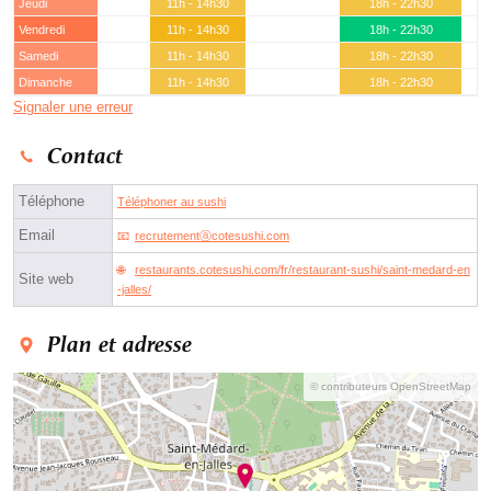
Jeudi
11h - 14h30
18h - 22h30
Vendredi
11h - 14h30
18h - 22h30
Samedi
11h - 14h30
18h - 22h30
Dimanche
11h - 14h30
18h - 22h30
Signaler une erreur
Contact
Téléphone
Téléphoner au sushi
Email
recrutementⓐcotesushi.com
restaurants.cotesushi.com/fr/restaurant-sushi/saint-medard-en
Site web
-jalles/
Plan et adresse
© contributeurs OpenStreetMap