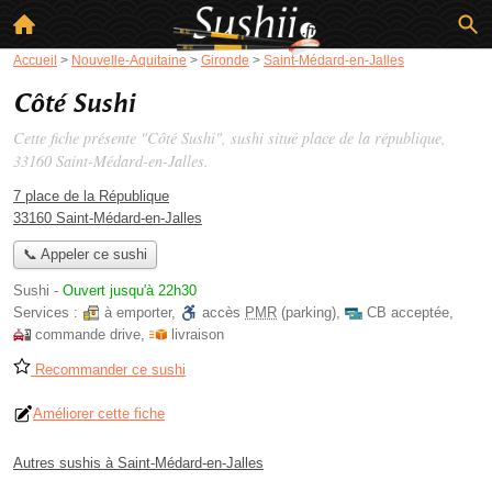
Accueil
>
Nouvelle-Aquitaine
>
Gironde
>
Saint-Médard-en-Jalles
Côté Sushi
Cette fiche présente "Côté Sushi", sushi situé
place de la république
,
33160 Saint-Médard-en-Jalles.
7 place de la République
33160 Saint-Médard-en-Jalles
📞 Appeler ce sushi
Sushi
-
Ouvert jusqu'à 22h30
Services :
à emporter
,
accès
PMR
(parking)
,
CB acceptée
,
commande drive
,
livraison
Recommander ce sushi
Améliorer cette fiche
Autres sushis à Saint-Médard-en-Jalles