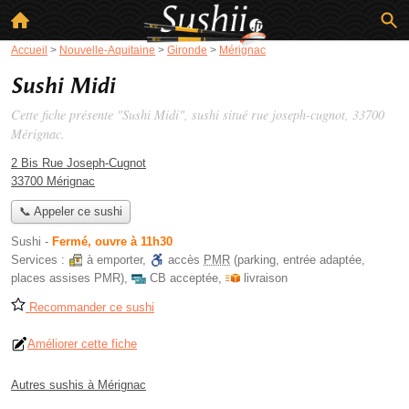
Accueil
>
Nouvelle-Aquitaine
>
Gironde
>
Mérignac
Sushi Midi
Cette fiche présente "Sushi Midi", sushi situé
rue joseph-cugnot
, 33700
Mérignac.
2 Bis Rue Joseph-Cugnot
33700 Mérignac
📞 Appeler ce sushi
Sushi
-
Fermé, ouvre à 11h30
Services :
à emporter
,
accès
PMR
(parking, entrée adaptée,
places assises PMR)
,
CB acceptée
,
livraison
Recommander ce sushi
Améliorer cette fiche
Autres sushis à Mérignac