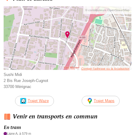
© contributeurs OpenStreetMap
Corriger l’adresse ou la localisation
Sushi Midi
2 Bis Rue Joseph-Cugnot
33700 Mérignac
Trajet Waze
Trajet Maps
Venir en transports en commun
En tram
Ligne A, à 579 m