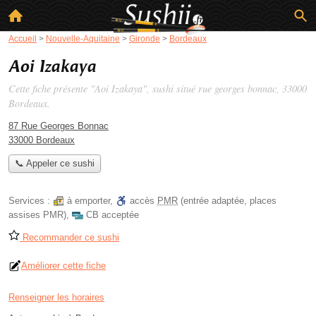
Accueil
>
Nouvelle-Aquitaine
>
Gironde
>
Bordeaux
Aoi Izakaya
Cette fiche présente "Aoi Izakaya", sushi situé
rue georges bonnac
, 33000
Bordeaux.
87 Rue Georges Bonnac
33000 Bordeaux
📞 Appeler ce sushi
Services :
à emporter
,
accès
PMR
(entrée adaptée, places
assises PMR)
,
CB acceptée
Recommander ce sushi
Améliorer cette fiche
Renseigner les horaires