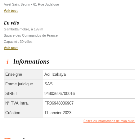
Arrêt Saint Seurin - 61 Rue Judaïque
Voir tout
En vélo
Gambetta mobile, à 199 m
Square des Commandos de France
Capacité : 30 vélos
Voir tout
Informations
Enseigne
Aoi Izakaya
Forme juridique
SAS
SIRET
94803696700016
N° TVA Intra.
FR06948036967
Création
11 janvier 2023
Éditer les informations de mon sushi