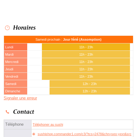
Horaires
Samedi prochain :
Jour férié (Assomption)
Lundi
11h - 23h
Mardi
11h - 23h
Mercredi
11h - 23h
Jeudi
11h - 23h
Vendredi
11h - 23h
Samedi
12h - 23h
Dimanche
12h - 23h
Signaler une erreur
Contact
Téléphone
Téléphoner au sushi
sushishop.commander1.com/c3/?tcs=2478&chn=seo-yext&src