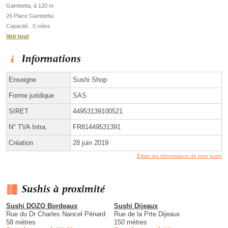
Gambetta, à 120 m
26 Place Gambetta
Capacité : 0 vélos
Voir tout
Informations
Enseigne
Sushi Shop
Forme juridique
SAS
SIRET
44953139100521
N° TVA Intra.
FR81449531391
Création
28 juin 2019
Éditer les informations de mon sushi
Sushis à proximité
Sushi DOZO Bordeaux
Sushi Dijeaux
Rue du Dr Charles Nancel Pénard
Rue de la Prte Dijeaux
58 mètres
150 mètres