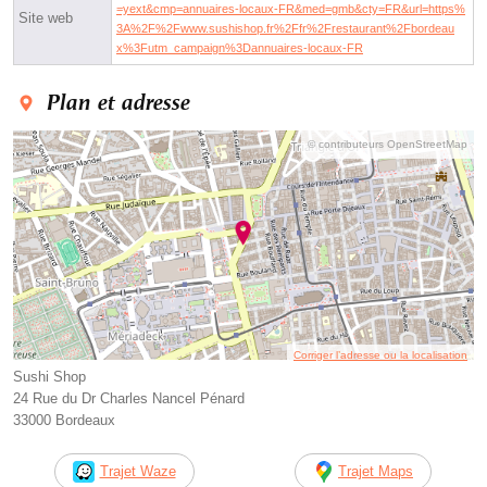
=yext&cmp=annuaires-locaux-FR&med=gmb&cty=FR&url=https%
Site web
3A%2F%2Fwww.sushishop.fr%2Ffr%2Frestaurant%2Fbordeau
x%3Futm_campaign%3Dannuaires-locaux-FR
Plan et adresse
© contributeurs OpenStreetMap
Corriger l’adresse ou la localisation
Sushi Shop
24 Rue du Dr Charles Nancel Pénard
33000 Bordeaux
Trajet Waze
Trajet Maps