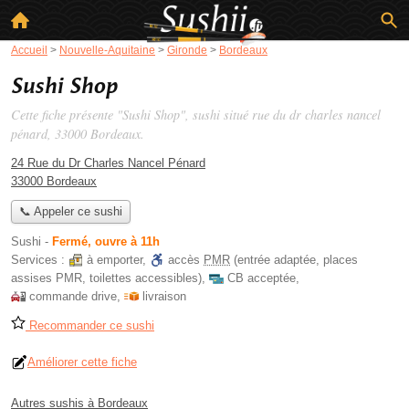
Accueil
>
Nouvelle-Aquitaine
>
Gironde
>
Bordeaux
Sushi Shop
Cette fiche présente "Sushi Shop", sushi situé
rue du dr charles nancel
pénard
, 33000 Bordeaux.
24 Rue du Dr Charles Nancel Pénard
33000 Bordeaux
📞 Appeler ce sushi
Sushi
-
Fermé, ouvre à 11h
Services :
à emporter
,
accès
PMR
(entrée adaptée, places
assises PMR, toilettes accessibles)
,
CB acceptée
,
commande drive
,
livraison
Recommander ce sushi
Améliorer cette fiche
Autres sushis à Bordeaux