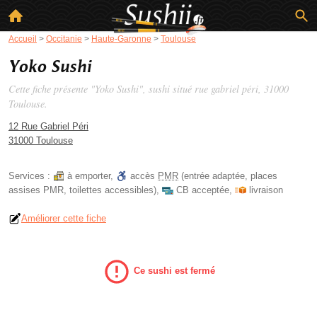
Accueil
>
Occitanie
>
Haute-Garonne
>
Toulouse
Yoko Sushi
Cette fiche présente "Yoko Sushi", sushi situé
rue gabriel péri
, 31000
Toulouse.
12 Rue Gabriel Péri
31000 Toulouse
Services :
à emporter
,
accès
PMR
(entrée adaptée, places
assises PMR, toilettes accessibles)
,
CB acceptée
,
livraison
Améliorer cette fiche
Ce sushi est fermé