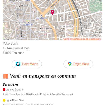
Corriger l’adresse ou la localisation
Yoko Sushi
12 Rue Gabriel Péri
31000 Toulouse
Trajet Waze
Trajet Maps
Venir en transports en commun
En métro
Ligne A, à 202 m
Arrêt Jean Jaurès - 16 Allées du Président Franklin Roosevelt
Ligne B, à 158 m