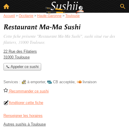
Accueil
>
Occitanie
>
Haute-Garonne
>
Toulouse
Restaurant Ma-Ma Sushi
Cette fiche présente "Restaurant Ma-Ma Sushi", sushi situé
rue des
filatiers
, 31000 Toulouse.
22 Rue des Filatiers
31000 Toulouse
📞 Appeler ce sushi
Services :
à emporter
,
CB acceptée
,
livraison
Recommander ce sushi
Améliorer cette fiche
Renseigner les horaires
Autres sushis à Toulouse