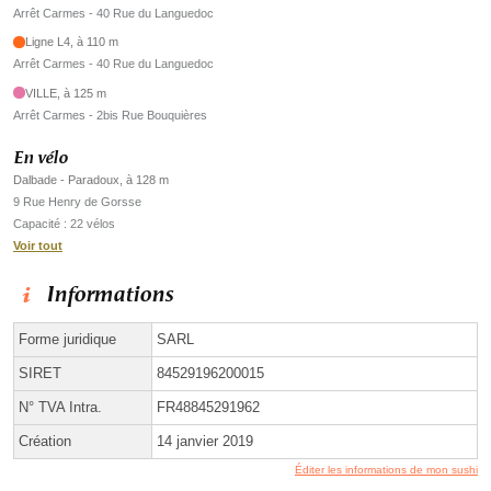
Arrêt Carmes - 40 Rue du Languedoc
Ligne L4, à 110 m
Arrêt Carmes - 40 Rue du Languedoc
VILLE, à 125 m
Arrêt Carmes - 2bis Rue Bouquières
En vélo
Dalbade - Paradoux, à 128 m
9 Rue Henry de Gorsse
Capacité : 22 vélos
Voir tout
Informations
Forme juridique
SARL
SIRET
84529196200015
N° TVA Intra.
FR48845291962
Création
14 janvier 2019
Éditer les informations de mon sushi