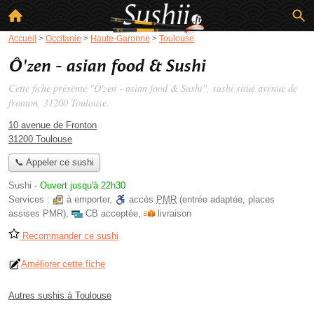
Accueil
>
Occitanie
>
Haute-Garonne
>
Toulouse
Ô'zen - asian food & Sushi
Cette fiche présente "Ô'zen - asian food & Sushi", sushi situé
avenue de
fronton
, 31200 Toulouse.
10 avenue de Fronton
31200 Toulouse
📞 Appeler ce sushi
Sushi
-
Ouvert jusqu'à 22h30
Services :
à emporter
,
accès
PMR
(entrée adaptée, places
assises PMR)
,
CB acceptée
,
livraison
Recommander ce sushi
Améliorer cette fiche
Autres sushis à Toulouse