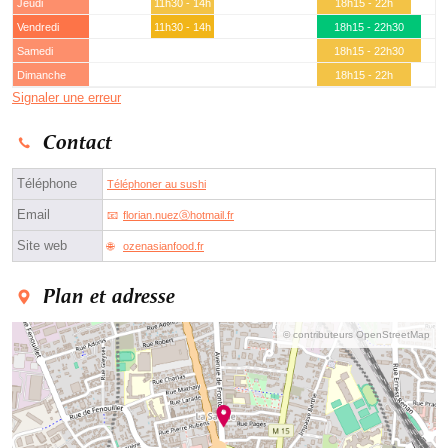
Jeudi
11h30 - 14h
18h15 - 22h
Vendredi
11h30 - 14h
18h15 - 22h30
Samedi
18h15 - 22h30
Dimanche
18h15 - 22h
Signaler une erreur
Contact
Téléphone
Téléphoner au sushi
Email
florian.nuezⓐhotmail.fr
Site web
ozenasianfood.fr
Plan et adresse
© contributeurs OpenStreetMap