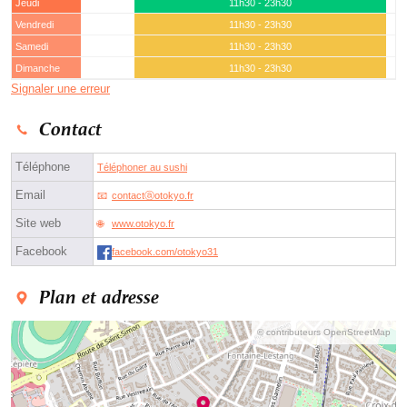
Jeudi
11h30 - 23h30
Vendredi
11h30 - 23h30
Samedi
11h30 - 23h30
Dimanche
11h30 - 23h30
Signaler une erreur
Contact
Téléphone
Téléphoner au sushi
Email
contactⓐotokyo.fr
Site web
www.otokyo.fr
Facebook
facebook.com/otokyo31
Plan et adresse
© contributeurs OpenStreetMap