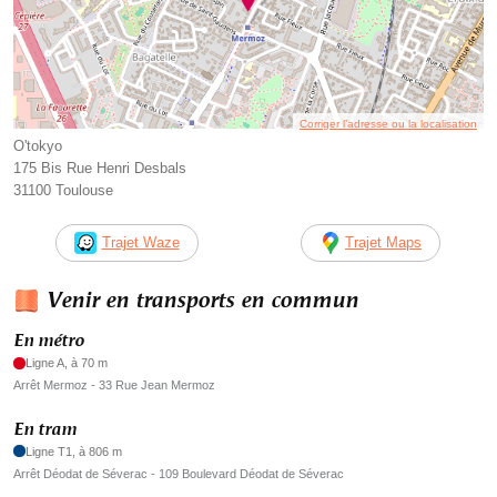
Corriger l’adresse ou la localisation
O'tokyo
175 Bis Rue Henri Desbals
31100 Toulouse
Trajet Waze
Trajet Maps
Venir en transports en commun
En métro
Ligne A, à 70 m
Arrêt Mermoz - 33 Rue Jean Mermoz
En tram
Ligne T1, à 806 m
Arrêt Déodat de Séverac - 109 Boulevard Déodat de Séverac