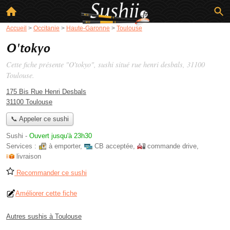
Accueil
>
Occitanie
>
Haute-Garonne
>
Toulouse
O'tokyo
Cette fiche présente "O'tokyo", sushi situé
rue henri desbals
, 31100
Toulouse.
175 Bis Rue Henri Desbals
31100 Toulouse
📞 Appeler ce sushi
Sushi
-
Ouvert jusqu'à 23h30
Services :
à emporter
,
CB acceptée
,
commande drive
,
livraison
Recommander ce sushi
Améliorer cette fiche
Autres sushis à Toulouse