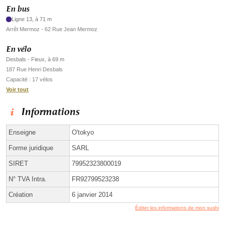
En bus
Ligne 13, à 71 m
Arrêt Mermoz - 62 Rue Jean Mermoz
En vélo
Desbals - Fieux, à 69 m
187 Rue Henri Desbals
Capacité : 17 vélos
Voir tout
Informations
Enseigne
O'tokyo
Forme juridique
SARL
SIRET
79952323800019
N° TVA Intra.
FR92799523238
Création
6 janvier 2014
Éditer les informations de mon sushi