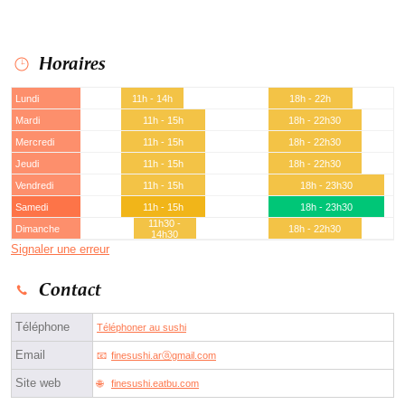
Horaires
Lundi
11h - 14h
18h - 22h
Mardi
11h - 15h
18h - 22h30
Mercredi
11h - 15h
18h - 22h30
Jeudi
11h - 15h
18h - 22h30
Vendredi
11h - 15h
18h - 23h30
Samedi
11h - 15h
18h - 23h30
11h30 -
Dimanche
18h - 22h30
14h30
Signaler une erreur
Contact
Téléphone
Téléphoner au sushi
Email
finesushi.arⓐgmail.com
Site web
finesushi.eatbu.com