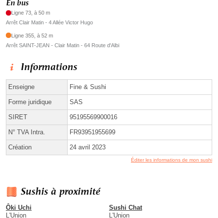
En bus
Ligne 73, à 50 m
Arrêt Clair Matin - 4 Allée Victor Hugo
Ligne 355, à 52 m
Arrêt SAINT-JEAN - Clair Matin - 64 Route d'Albi
Informations
Enseigne
Fine & Sushi
Forme juridique
SAS
SIRET
95195569900016
N° TVA Intra.
FR93951955699
Création
24 avril 2023
Éditer les informations de mon sushi
Sushis à proximité
Ôki Uchi
Sushi Chat
L'Union
L'Union