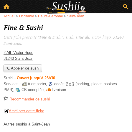
Accueil
>
Occitanie
>
Haute-Garonne
>
Saint-Jean
Fine & Sushi
Cette fiche présente "Fine & Sushi", sushi situé
all. victor hugo
, 31240
Saint-Jean.
2 All. Victor Hugo
31240 Saint-Jean
📞 Appeler ce sushi
Sushi
-
Ouvert jusqu'à 23h30
Services :
à emporter
,
accès
PMR
(parking, places assises
PMR)
,
CB acceptée
,
livraison
Recommander ce sushi
Améliorer cette fiche
Autres sushis à Saint-Jean