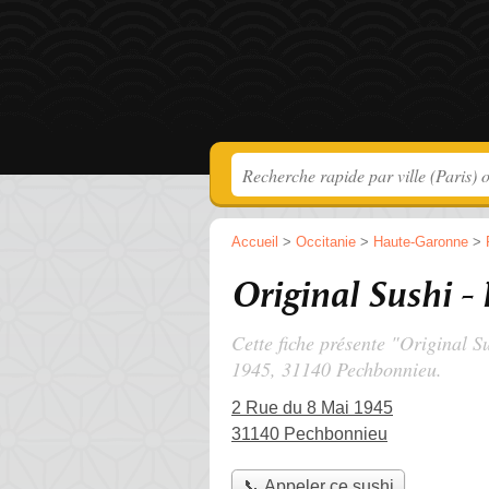
Accueil
>
Occitanie
>
Haute-Garonne
>
Original Sushi -
Cette fiche présente "Original S
1945
, 31140 Pechbonnieu.
2 Rue du 8 Mai 1945
31140 Pechbonnieu
📞 Appeler ce sushi