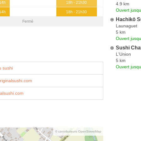
 14h
18h - 21h30
4.9 km
Ouvert jusqu
 14h
18h - 21h30
Hachikō S
Fermé
Launaguet
5 km
Ouvert jusq
Sushi Cha
L'Union
5 km
Ouvert jusq
 sushi
iginalsushi.com
nalsushi.com
© contributeurs OpenStreetMap