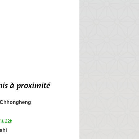
is à proximité
n Chhongheng
'à 22h
shi