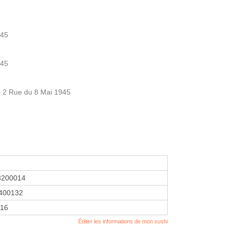
945
945
 2 Rue du 8 Mai 1945
3200014
400132
016
Éditer les informations de mon sushi