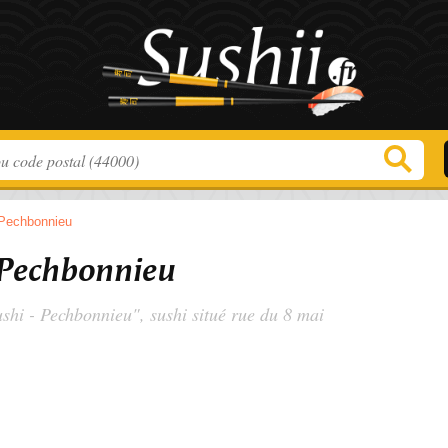
Pechbonnieu
 Pechbonnieu
ushi - Pechbonnieu", sushi situé
rue du 8 mai