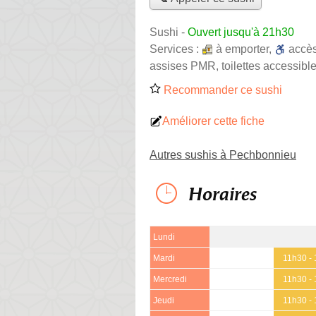
Sushi
-
Ouvert jusqu'à 21h30
Services :
à emporter
,
accè
assises PMR, toilettes accessible
Recommander ce sushi
Améliorer cette fiche
Autres sushis à Pechbonnieu
Horaires
Lundi
Mardi
11h30 -
Mercredi
11h30 -
Jeudi
11h30 -