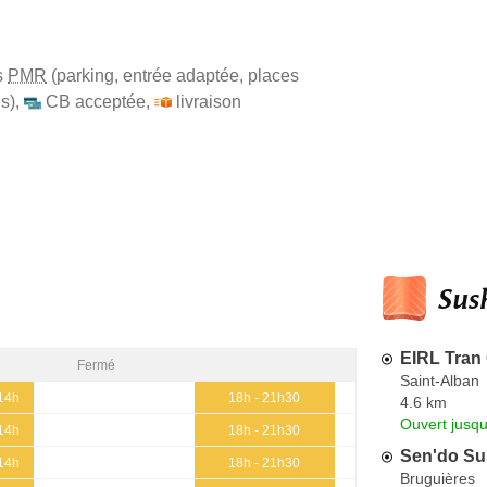
s
PMR
(parking, entrée adaptée, places
s)
,
CB acceptée
,
livraison
Sush
EIRL Tra
Fermé
Saint-Alban
 14h
18h - 21h30
4.6 km
Ouvert jusqu
 14h
18h - 21h30
Sen'do Su
 14h
18h - 21h30
Bruguières