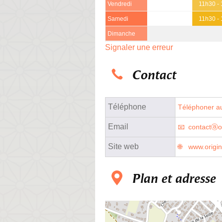
Vendredi
11h30 -
Samedi
11h30 -
Dimanche
Signaler une erreur
Contact
Téléphone
Téléphoner au
Email
contactⓐor
Site web
www.origi
Plan et adresse