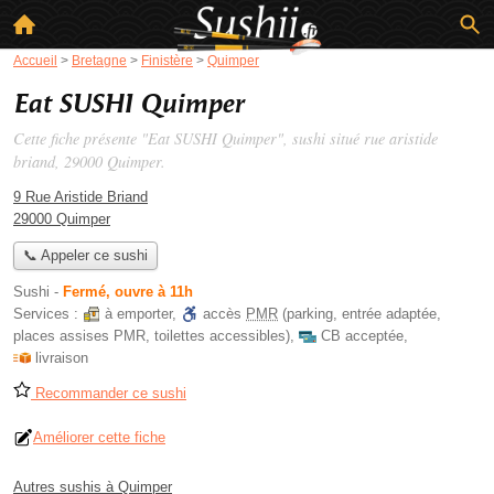
Accueil
>
Bretagne
>
Finistère
>
Quimper
Eat SUSHI Quimper
Cette fiche présente "Eat SUSHI Quimper", sushi situé
rue aristide
briand
, 29000 Quimper.
9 Rue Aristide Briand
29000 Quimper
📞 Appeler ce sushi
Sushi
-
Fermé, ouvre à 11h
Services :
à emporter
,
accès
PMR
(parking, entrée adaptée,
places assises PMR, toilettes accessibles)
,
CB acceptée
,
livraison
Recommander ce sushi
Améliorer cette fiche
Autres sushis à Quimper