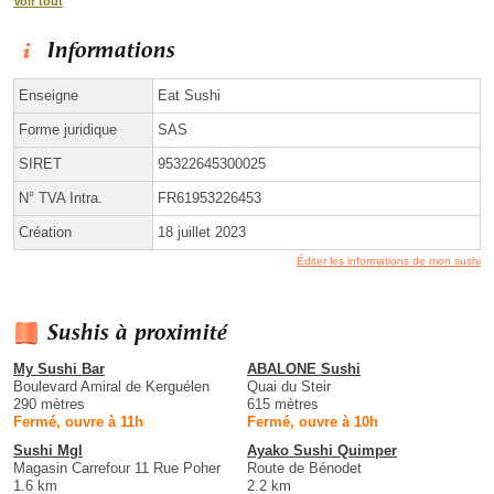
Voir tout
Informations
Enseigne
Eat Sushi
Forme juridique
SAS
SIRET
95322645300025
N° TVA Intra.
FR61953226453
Création
18 juillet 2023
Éditer les informations de mon sushi
Sushis à proximité
My Sushi Bar
ABALONE Sushi
Boulevard Amiral de Kerguélen
Quai du Steir
290 mètres
615 mètres
Fermé, ouvre à 11h
Fermé, ouvre à 10h
Sushi Mgl
Ayako Sushi Quimper
Magasin Carrefour 11 Rue Poher
Route de Bénodet
1.6 km
2.2 km