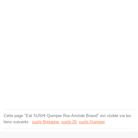
Cette page "Eat SUSHI Quimper Rue Aristide Briand" est visible via les
liens suivants :
sushi Bretagne
,
sushi 29
,
sushi Quimper
.