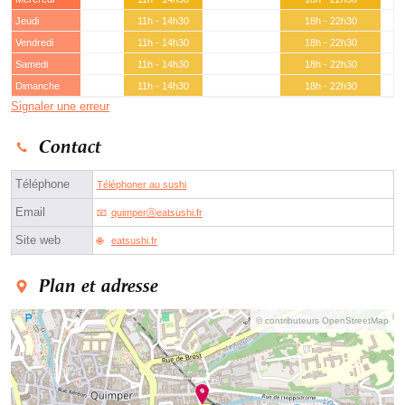
Jeudi
11h - 14h30
18h - 22h30
Vendredi
11h - 14h30
18h - 22h30
Samedi
11h - 14h30
18h - 22h30
Dimanche
11h - 14h30
18h - 22h30
Signaler une erreur
Contact
Téléphone
Téléphoner au sushi
Email
quimperⓐeatsushi.fr
Site web
eatsushi.fr
Plan et adresse
© contributeurs OpenStreetMap