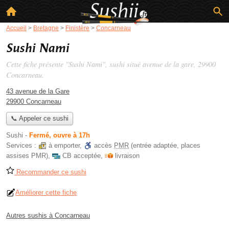
Accueil
>
Bretagne
>
Finistère
>
Concarneau
Sushi Nami
Cette fiche présente "Sushi Nami", sushi situé
avenue de la gare
, 29900
Concarneau.
43 avenue de la Gare
29900 Concarneau
📞 Appeler ce sushi
Sushi
-
Fermé, ouvre à 17h
Services :
à emporter
,
accès
PMR
(entrée adaptée, places
assises PMR)
,
CB acceptée
,
livraison
Recommander ce sushi
Améliorer cette fiche
Autres sushis à Concarneau