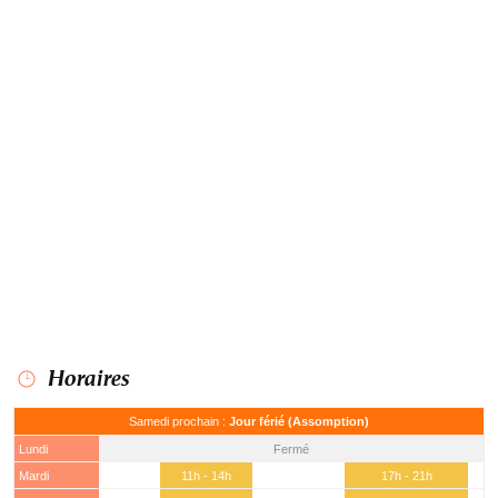
Horaires
Samedi prochain :
Jour férié (Assomption)
Lundi
Fermé
Mardi
11h - 14h
17h - 21h