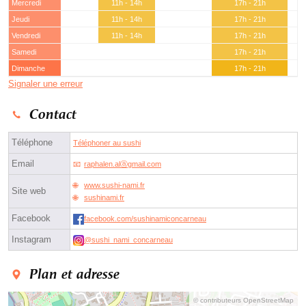
Mercredi
11h - 14h
17h - 21h
Jeudi
11h - 14h
17h - 21h
Vendredi
11h - 14h
17h - 21h
Samedi
17h - 21h
Dimanche
17h - 21h
Signaler une erreur
Contact
Téléphone
Téléphoner au sushi
Email
raphalen.alⓐgmail.com
www.sushi-nami.fr
Site web
sushinami.fr
Facebook
facebook.com/sushinamiconcarneau
Instagram
@sushi_nami_concarneau
Plan et adresse
© contributeurs OpenStreetMap