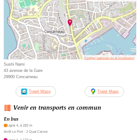
Corriger l’adresse ou la localisation
Sushi Nami
43 avenue de la Gare
29900 Concarneau
Trajet Waze
Trajet Maps
Venir en transports en commun
En bus
Ligne 4, à 282 m
Arrêt Le Port - 2 Quai Carnot
Ligne 1, à 177 m