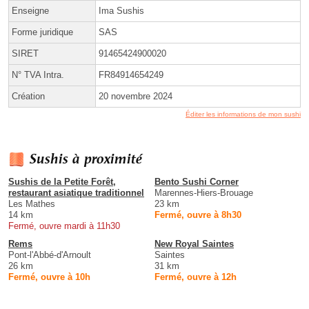
Enseigne
Ima Sushis
Forme juridique
SAS
SIRET
91465424900020
N° TVA Intra.
FR84914654249
Création
20 novembre 2024
Éditer les informations de mon sushi
Sushis à proximité
Sushis de la Petite Forêt,
Bento Sushi Corner
restaurant asiatique traditionnel
Marennes-Hiers-Brouage
Les Mathes
23 km
14 km
Fermé, ouvre à 8h30
Fermé, ouvre mardi à 11h30
Rems
New Royal Saintes
Pont-l'Abbé-d'Arnoult
Saintes
26 km
31 km
Fermé, ouvre à 10h
Fermé, ouvre à 12h