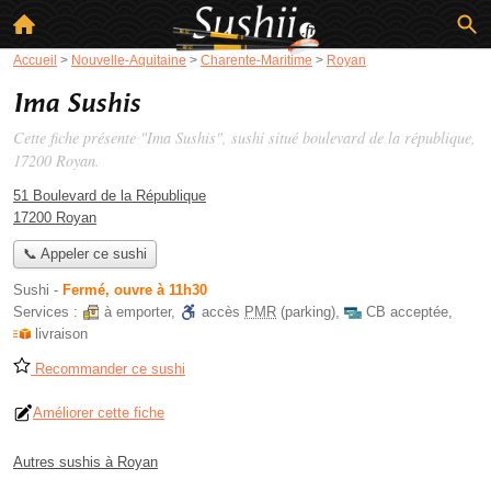
Accueil
>
Nouvelle-Aquitaine
>
Charente-Maritime
>
Royan
Ima Sushis
Cette fiche présente "Ima Sushis", sushi situé
boulevard de la république
,
17200 Royan.
51 Boulevard de la République
17200 Royan
📞 Appeler ce sushi
Sushi
-
Fermé, ouvre à 11h30
Services :
à emporter
,
accès
PMR
(parking)
,
CB acceptée
,
livraison
Recommander ce sushi
Améliorer cette fiche
Autres sushis à Royan