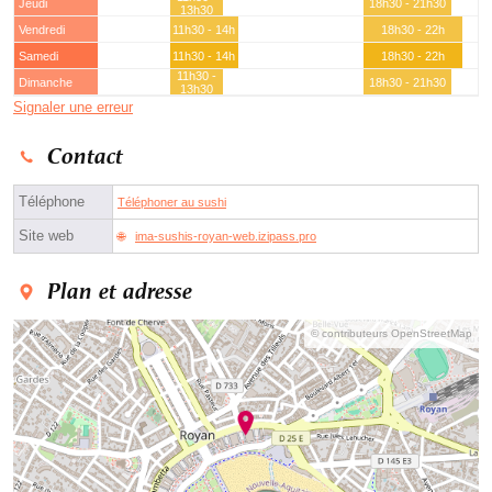
Jeudi
18h30 - 21h30
13h30
Vendredi
11h30 - 14h
18h30 - 22h
Samedi
11h30 - 14h
18h30 - 22h
11h30 -
Dimanche
18h30 - 21h30
13h30
Signaler une erreur
Contact
Téléphone
Téléphoner au sushi
Site web
ima-sushis-royan-web.izipass.pro
Plan et adresse
© contributeurs OpenStreetMap