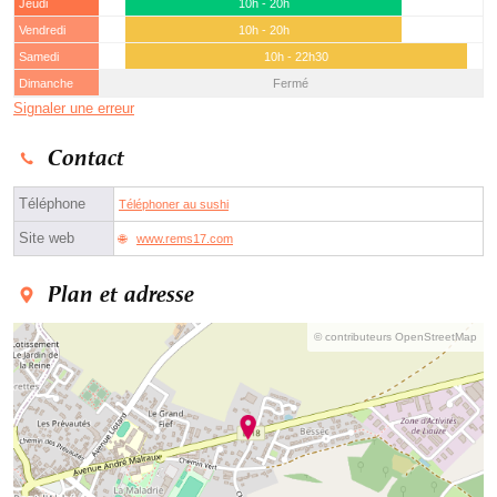
Jeudi
10h - 20h
Vendredi
10h - 20h
Samedi
10h - 22h30
Dimanche
Fermé
Signaler une erreur
Contact
Téléphone
Téléphoner au sushi
Site web
www.rems17.com
Plan et adresse
© contributeurs OpenStreetMap