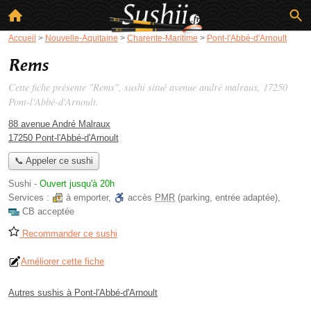
Accueil
>
Nouvelle-Aquitaine
>
Charente-Maritime
>
Pont-l'Abbé-d'Arnoult
Rems
Cette fiche présente "Rems", sushi situé
avenue andré malraux
, 17250
Pont-l'Abbé-d'Arnoult.
88 avenue André Malraux
17250 Pont-l'Abbé-d'Arnoult
📞 Appeler ce sushi
Sushi
-
Ouvert jusqu'à 20h
Services :
à emporter
,
accès
PMR
(parking, entrée adaptée)
,
CB acceptée
Recommander ce sushi
Améliorer cette fiche
Autres sushis à Pont-l'Abbé-d'Arnoult