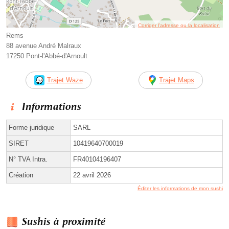
Corriger l’adresse ou la localisation
Rems
88 avenue André Malraux
17250 Pont-l'Abbé-d'Arnoult
Trajet Waze
Trajet Maps
Informations
Forme juridique
SARL
SIRET
10419640700019
N° TVA Intra.
FR40104196407
Création
22 avril 2026
Éditer les informations de mon sushi
Sushis à proximité