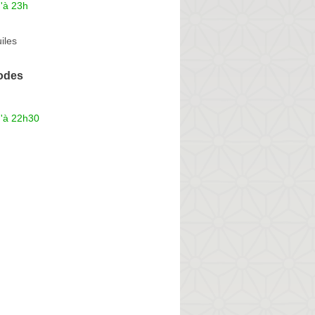
'à 23h
iles
odes
u'à 22h30