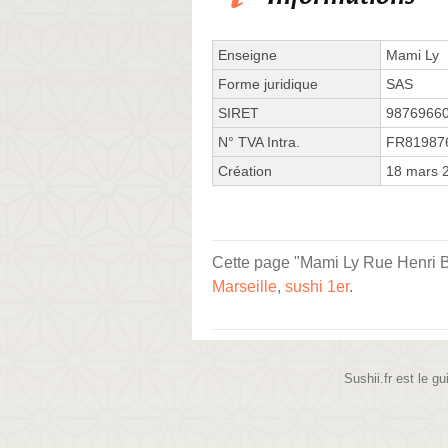
Enseigne
Mami Ly
Forme juridique
SAS
SIRET
9876966
N° TVA Intra.
FR81987
Création
18 mars 
Cette page "Mami Ly Rue Henri Bar
Marseille
,
sushi 1er
.
Sushii.fr est le gu