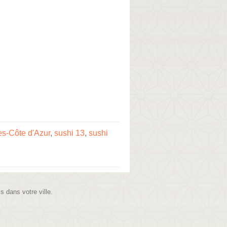
es-Côte d'Azur
,
sushi 13
,
sushi
is dans votre ville.