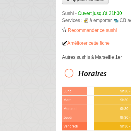
Sushi
-
Ouvert jusqu'à 21h30
Services :
à emporter
,
CB a
Recommander ce sushi
Améliorer cette fiche
Autres sushis à Marseille 1er
Horaires
Lundi
9h30 -
Mardi
9h30 -
Mercredi
9h30 -
Jeudi
9h30 -
Vendredi
9h30 -