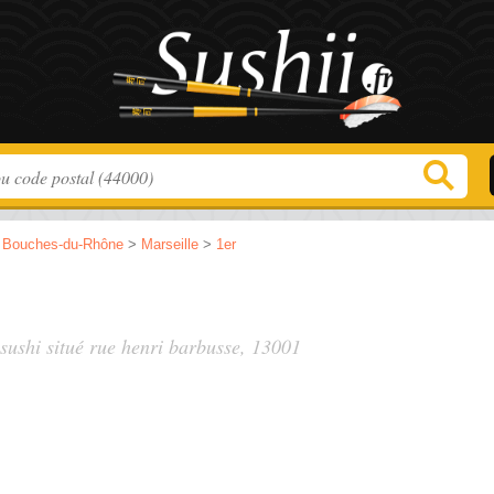
>
Bouches-du-Rhône
>
Marseille
>
1er
sushi situé
rue henri barbusse
, 13001