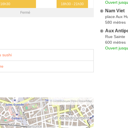
Ouvert jusqu
 16h30
18h30 - 21h30
Nam Viet
Fermé
place Aux Hu
580 mètres
Aux Antip
Rue Sainte
600 mètres
Ouvert jusq
 sushi
re
© contributeurs OpenStreetMap