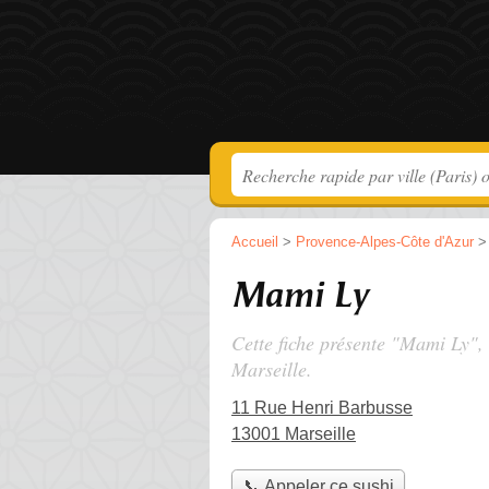
Accueil
>
Provence-Alpes-Côte d'Azur
Mami Ly
Cette fiche présente "Mami Ly", 
Marseille.
11 Rue Henri Barbusse
13001 Marseille
📞 Appeler ce sushi