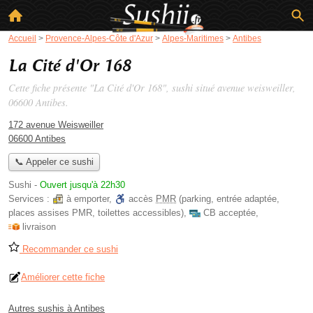
Accueil
>
Provence-Alpes-Côte d'Azur
>
Alpes-Maritimes
>
Antibes
La Cité d'Or 168
Cette fiche présente "La Cité d'Or 168", sushi situé
avenue weisweiller
,
06600 Antibes.
172 avenue Weisweiller
06600 Antibes
📞 Appeler ce sushi
Sushi
-
Ouvert jusqu'à 22h30
Services :
à emporter
,
accès
PMR
(parking, entrée adaptée,
places assises PMR, toilettes accessibles)
,
CB acceptée
,
livraison
Recommander ce sushi
Améliorer cette fiche
Autres sushis à Antibes