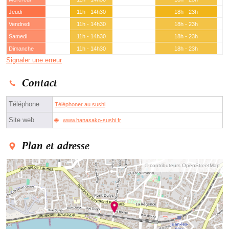
Jeudi
11h - 14h30
18h - 23h
Vendredi
11h - 14h30
18h - 23h
Samedi
11h - 14h30
18h - 23h
Dimanche
11h - 14h30
18h - 23h
Signaler une erreur
Contact
Téléphone
Téléphoner au sushi
Site web
www.hanasako-sushi.fr
Plan et adresse
© contributeurs OpenStreetMap