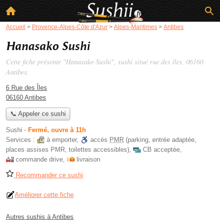
Accueil
>
Provence-Alpes-Côte d'Azur
>
Alpes-Maritimes
>
Antibes
Hanasako Sushi
Cette fiche présente "Hanasako Sushi", sushi situé
rue des îles
, 06160
Antibes.
6 Rue des Îles
06160 Antibes
📞 Appeler ce sushi
Sushi
-
Fermé, ouvre à 11h
Services :
à emporter
,
accès
PMR
(parking, entrée adaptée,
places assises PMR, toilettes accessibles)
,
CB acceptée
,
commande drive
,
livraison
Recommander ce sushi
Améliorer cette fiche
Autres sushis à Antibes