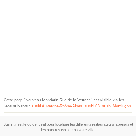
Cette page "Nouveau Mandarin Rue de la Verrerie" est visible via les
liens suivants :
sushi Auvergne-Rhône-Alpes
,
sushi 03
,
sushi Montluçon
.
Sushii.fr est le guide idéal pour localiser les différents restaurateurs japonais et
les bars à sushis dans votre ville.