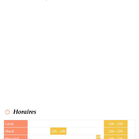
Horaires
Lundi
19h - 22h
Mardi
12h - 14h
19h - 22h
18h -
Mercredi
19h - 22h