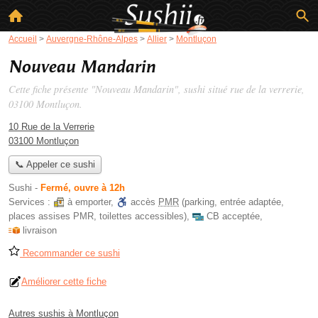
Accueil
>
Auvergne-Rhône-Alpes
>
Allier
>
Montluçon
Nouveau Mandarin
Cette fiche présente "Nouveau Mandarin", sushi situé
rue de la verrerie
,
03100 Montluçon.
10 Rue de la Verrerie
03100 Montluçon
📞 Appeler ce sushi
Sushi
-
Fermé, ouvre à 12h
Services :
à emporter
,
accès
PMR
(parking, entrée adaptée,
places assises PMR, toilettes accessibles)
,
CB acceptée
,
livraison
Recommander ce sushi
Améliorer cette fiche
Autres sushis à Montluçon