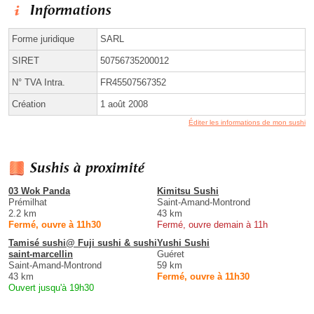
Informations
Forme juridique
SARL
SIRET
50756735200012
N° TVA Intra.
FR45507567352
Création
1 août 2008
Éditer les informations de mon sushi
Sushis à proximité
03 Wok Panda
Kimitsu Sushi
Prémilhat
Saint-Amand-Montrond
2.2 km
43 km
Fermé, ouvre à 11h30
Fermé, ouvre demain à 11h
Tamisé sushi@ Fuji sushi & sushi
Yushi Sushi
saint-marcellin
Guéret
Saint-Amand-Montrond
59 km
43 km
Fermé, ouvre à 11h30
Ouvert jusqu'à 19h30