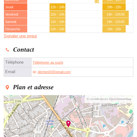
18h30
Jeudi
12h - 14h
19h - 22h
Vendredi
12h - 14h
19h - 22h30
Samedi
12h - 14h
19h - 22h30
Dimanche
12h - 14h
19h - 22h
Signaler une erreur
Contact
Téléphone
Téléphoner au sushi
Email
ddchen03ⓐgmail.com
Plan et adresse
© contributeurs OpenStreetMap