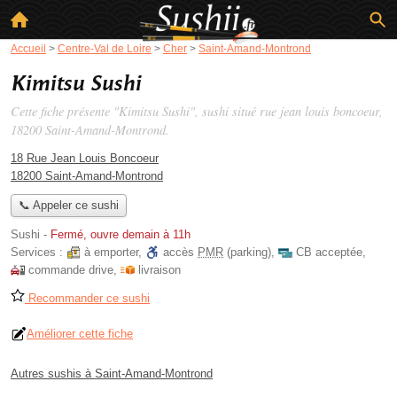
Accueil
>
Centre-Val de Loire
>
Cher
>
Saint-Amand-Montrond
Kimitsu Sushi
Cette fiche présente "Kimitsu Sushi", sushi situé
rue jean louis boncoeur
,
18200 Saint-Amand-Montrond.
18 Rue Jean Louis Boncoeur
18200 Saint-Amand-Montrond
📞 Appeler ce sushi
Sushi
-
Fermé, ouvre demain à 11h
Services :
à emporter
,
accès
PMR
(parking)
,
CB acceptée
,
commande drive
,
livraison
Recommander ce sushi
Améliorer cette fiche
Autres sushis à Saint-Amand-Montrond