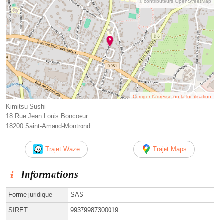
© contributeurs OpenStreetMap
Corriger l’adresse ou la localisation
Kimitsu Sushi
18 Rue Jean Louis Boncoeur
18200 Saint-Amand-Montrond
Trajet Waze
Trajet Maps
Informations
Forme juridique
SAS
SIRET
99379987300019