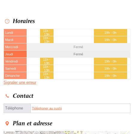
Horaires
11h -
Lundi
19h - 0h
13h
11h -
Mardi
19h - 0h
13h
Mercredi
Fermé
Jeudi
Fermé
11h -
Vendredi
19h - 0h
13h
11h -
Samedi
19h - 0h
13h
11h -
Dimanche
19h - 0h
13h
Signaler une erreur
Contact
Téléphone
Téléphoner au sushi
Plan et adresse