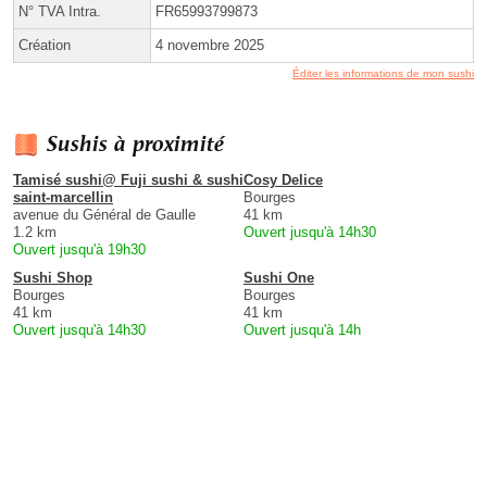
N° TVA Intra.
FR65993799873
Création
4 novembre 2025
Éditer les informations de mon sushi
Sushis à proximité
Tamisé sushi@ Fuji sushi & sushi
Cosy Delice
saint-marcellin
Bourges
avenue du Général de Gaulle
41 km
1.2 km
Ouvert jusqu'à 14h30
Ouvert jusqu'à 19h30
Sushi Shop
Sushi One
Bourges
Bourges
41 km
41 km
Ouvert jusqu'à 14h30
Ouvert jusqu'à 14h