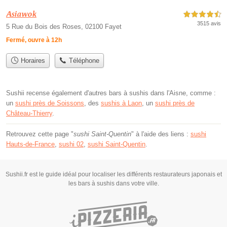
Asiawok
4,5 étoiles sur 5
3515 avis
5 Rue du Bois des Roses, 02100 Fayet
Fermé, ouvre à 12h
Horaires
Téléphone
Sushii recense également d'autres bars à sushis dans l'Aisne, comme :
un
sushi près de Soissons
, des
sushis à Laon
, un
sushi près de
Château-Thierry
.
Retrouvez cette page "
sushi Saint-Quentin
" à l'aide des liens :
sushi
Hauts-de-France
,
sushi 02
,
sushi Saint-Quentin
.
Sushii.fr est le guide idéal pour localiser les différents restaurateurs japonais et
les bars à sushis dans votre ville.