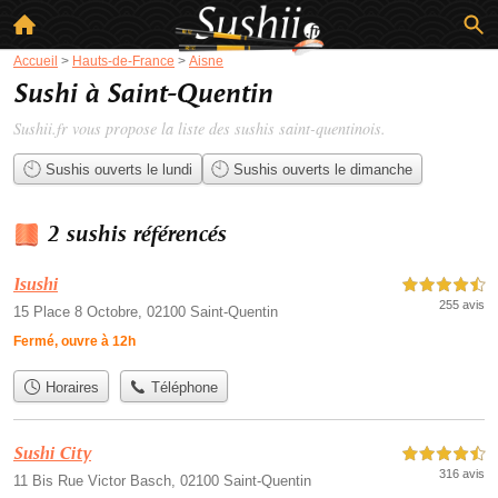
Accueil
>
Hauts-de-France
>
Aisne
Sushi à Saint-Quentin
Sushii.fr vous propose la liste des
sushis saint-quentinois
.
Sushis ouverts le lundi
Sushis ouverts le dimanche
2 sushis référencés
Isushi
4,5 étoiles sur 5
255 avis
15 Place 8 Octobre, 02100 Saint-Quentin
Fermé, ouvre à 12h
Horaires
Téléphone
Sushi City
4,5 étoiles sur 5
316 avis
11 Bis Rue Victor Basch, 02100 Saint-Quentin