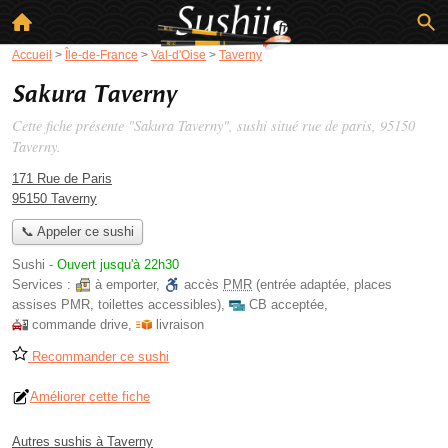
Accueil
>
Île-de-France
>
Val-d'Oise
>
Taverny
Sakura Taverny
Cette fiche présente "Sakura Taverny", sushi situé
rue de paris
, 95150
Taverny.
171 Rue de Paris
95150 Taverny
📞 Appeler ce sushi
Sushi
-
Ouvert jusqu'à 22h30
Services :
à emporter
,
accès
PMR
(entrée adaptée, places
assises PMR, toilettes accessibles)
,
CB acceptée
,
commande drive
,
livraison
Recommander ce sushi
Améliorer cette fiche
Autres sushis à Taverny