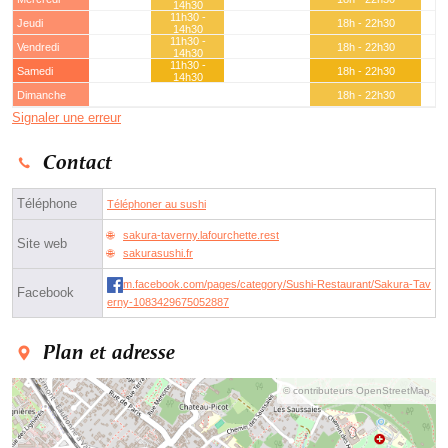
14h30
11h30 -
Jeudi
18h - 22h30
14h30
11h30 -
Vendredi
18h - 22h30
14h30
11h30 -
Samedi
18h - 22h30
14h30
Dimanche
18h - 22h30
Signaler une erreur
Contact
Téléphone
Téléphoner au sushi
sakura-taverny.lafourchette.rest
Site web
sakurasushi.fr
m.facebook.com/pages/category/Sushi-Restaurant/Sakura-Tav
Facebook
erny-1083429675052887
Plan et adresse
© contributeurs OpenStreetMap