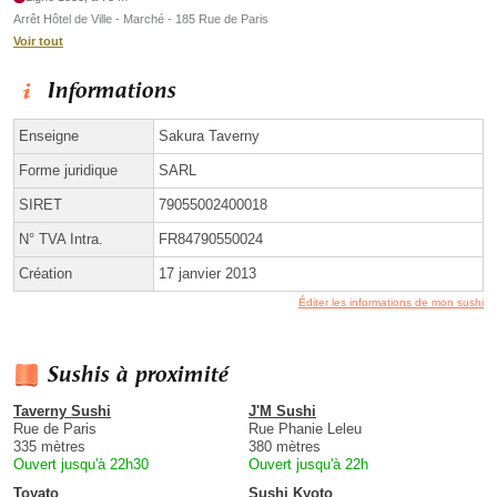
Arrêt Hôtel de Ville - Marché - 185 Rue de Paris
Voir tout
Informations
Enseigne
Sakura Taverny
Forme juridique
SARL
SIRET
79055002400018
N° TVA Intra.
FR84790550024
Création
17 janvier 2013
Éditer les informations de mon sushi
Sushis à proximité
Taverny Sushi
J'M Sushi
Rue de Paris
Rue Phanie Leleu
335 mètres
380 mètres
Ouvert jusqu'à 22h30
Ouvert jusqu'à 22h
Toyato
Sushi Kyoto