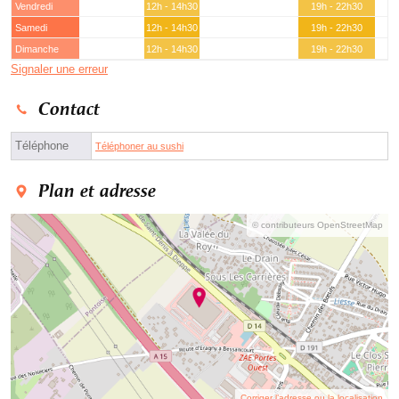
Vendredi
12h - 14h30
19h - 22h30
Samedi
12h - 14h30
19h - 22h30
Dimanche
12h - 14h30
19h - 22h30
Signaler une erreur
Contact
Téléphone
Téléphoner au sushi
Plan et adresse
© contributeurs OpenStreetMap
Corriger l’adresse ou la localisation