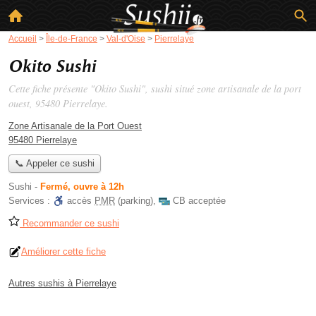
Accueil
>
Île-de-France
>
Val-d'Oise
>
Pierrelaye
Okito Sushi
Cette fiche présente "Okito Sushi", sushi situé
zone artisanale de la port
ouest
, 95480 Pierrelaye.
Zone Artisanale de la Port Ouest
95480 Pierrelaye
📞 Appeler ce sushi
Sushi
-
Fermé, ouvre à 12h
Services :
accès
PMR
(parking)
,
CB acceptée
Recommander ce sushi
Améliorer cette fiche
Autres sushis à Pierrelaye