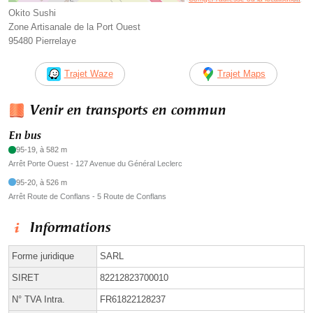
Okito Sushi
Zone Artisanale de la Port Ouest
95480 Pierrelaye
Trajet Waze
Trajet Maps
Venir en transports en commun
En bus
95-19, à 582 m
Arrêt Porte Ouest - 127 Avenue du Général Leclerc
95-20, à 526 m
Arrêt Route de Conflans - 5 Route de Conflans
Informations
Forme juridique
SARL
SIRET
82212823700010
N° TVA Intra.
FR61822128237