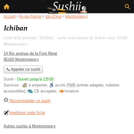
Accueil
>
Île-de-France
>
Val-d'Oise
>
Montmorency
Ichiban
Cette fiche présente "Ichiban", sushi situé
avenue de la font rené
, 95160
Montmorency.
14 Bis avenue de la Font René
95160 Montmorency
📞 Appeler ce sushi
Sushi
-
Ouvert jusqu'à 22h30
Services :
à emporter
,
accès
PMR
(entrée adaptée, toilettes
accessibles)
,
CB acceptée
,
livraison
Recommander ce sushi
Améliorer cette fiche
Autres sushis à Montmorency