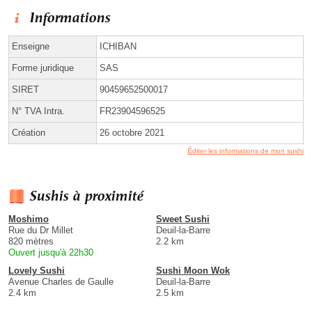
Informations
Enseigne
ICHIBAN
Forme juridique
SAS
SIRET
90459652500017
N° TVA Intra.
FR23904596525
Création
26 octobre 2021
Éditer les informations de mon sushi
Sushis à proximité
Moshimo
Sweet Sushi
Rue du Dr Millet
Deuil-la-Barre
820 mètres
2.2 km
Ouvert jusqu'à 22h30
Lovely Sushi
Sushi Moon Wok
Avenue Charles de Gaulle
Deuil-la-Barre
2.4 km
2.5 km