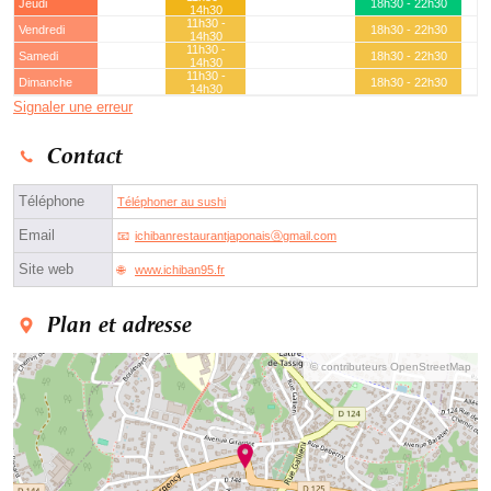
Jeudi
18h30 - 22h30
14h30
11h30 -
Vendredi
18h30 - 22h30
14h30
11h30 -
Samedi
18h30 - 22h30
14h30
11h30 -
Dimanche
18h30 - 22h30
14h30
Signaler une erreur
Contact
Téléphone
Téléphoner au sushi
Email
ichibanrestaurantjaponaisⓐgmail.com
Site web
www.ichiban95.fr
Plan et adresse
© contributeurs OpenStreetMap