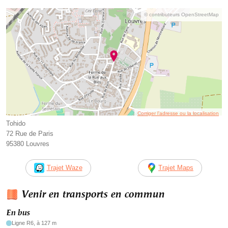
© contributeurs OpenStreetMap
Corriger l’adresse ou la localisation
Tohido
72 Rue de Paris
95380 Louvres
Trajet Waze
Trajet Maps
Venir en transports en commun
En bus
Ligne R6, à 127 m