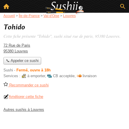
Accueil
>
Île-de-France
>
Val-d'Oise
>
Louvres
Tohido
Cette fiche présente "Tohido", sushi situé
rue de paris
, 95380 Louvres.
72 Rue de Paris
95380 Louvres
📞 Appeler ce sushi
Sushi
-
Fermé, ouvre à 18h
Services :
à emporter
,
CB acceptée
,
livraison
Recommander ce sushi
Améliorer cette fiche
Autres sushis à Louvres