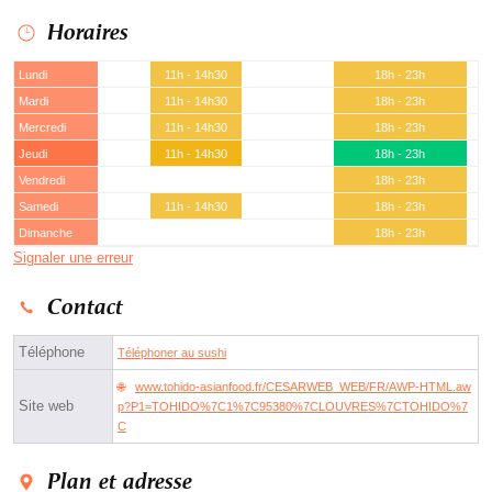
Horaires
Lundi
11h - 14h30
18h - 23h
Mardi
11h - 14h30
18h - 23h
Mercredi
11h - 14h30
18h - 23h
Jeudi
11h - 14h30
18h - 23h
Vendredi
18h - 23h
Samedi
11h - 14h30
18h - 23h
Dimanche
18h - 23h
Signaler une erreur
Contact
Téléphone
Téléphoner au sushi
www.tohido-asianfood.fr/CESARWEB_WEB/FR/AWP-HTML.aw
Site web
p?P1=TOHIDO%7C1%7C95380%7CLOUVRES%7CTOHIDO%7
C
Plan et adresse