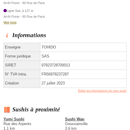
Arrêt Poste - 80 Rue de Paris
Ligne Soir, à 127 m
Arrêt Poste - 80 Rue de Paris
Voir tout
Informations
Enseigne
TOHIDO
Forme juridique
SAS
SIRET
97823728700013
N° TVA Intra.
FR56978237287
Création
27 juillet 2023
Éditer les informations de mon sushi
Sushis à proximité
Yumi Sushi
Sushi Wan
Rue des Arpents
Goussainville
1.1 km
3.6 km