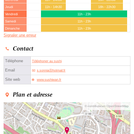
Jeudi
11h - 14h30
18h - 22h30
Vendredi
11h - 23h
Samedi
11h - 23h
Dimanche
11h - 23h
Signaler une erreur
Contact
Téléphone
Téléphoner au sushi
Email
s.sonniaⓐhotmail.fr
Site web
www.sushiwan.fr
Plan et adresse
© contributeurs OpenStreetMap