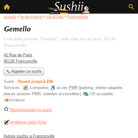
Accueil
>
Île-de-France
>
Val-d'Oise
>
Franconville
Gemello
Cette fiche présente "Gemello", sushi situé
rue de paris
, 95130
Franconville.
41 Rue de Paris
95130 Franconville
📞 Appeler ce sushi
Sushi
-
Ouvert jusqu'à 23h
Services :
à emporter
,
accès
PMR
(parking, entrée adaptée,
places assises PMR, toilettes accessibles)
,
CB acceptée
,
livraison
Recommander ce sushi
Améliorer cette fiche
Autres sushis à Franconville