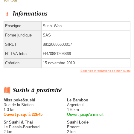
Voir tout
Informations
Enseigne
Sushi Wan
Forme juridique
SAS
SIRET
88120686600017
N° TVA Intra.
FR70881206866
Création
15 novembre 2019
Éditer les informations de mon sushi
Sushis à proximité
Miss poke&sushi
Le Bamboo
Rue de la Station
Argenteuil
1.3 km
1.6 km
Ouvert jusqu'à 22h45
Ouvert jusqu'à minuit
Sr Sushi & Thai
Sushi Lorie
Le Plessis-Bouchard
Ermont
2 km
2 km