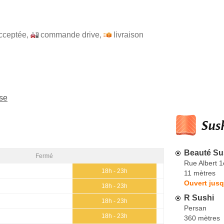
cceptée
,
commande drive
,
livraison
se
Sush
Beauté Su
Fermé
Rue Albert 1
18h - 23h
11 mètres
Ouvert jusq
18h - 23h
R Sushi
18h - 23h
Persan
18h - 23h
360 mètres