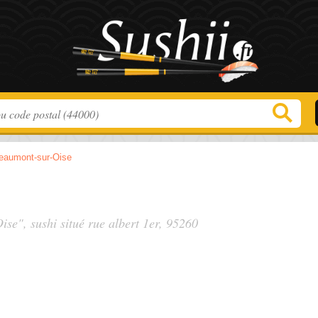
eaumont-sur-Oise
Oise", sushi situé
rue albert 1er
, 95260