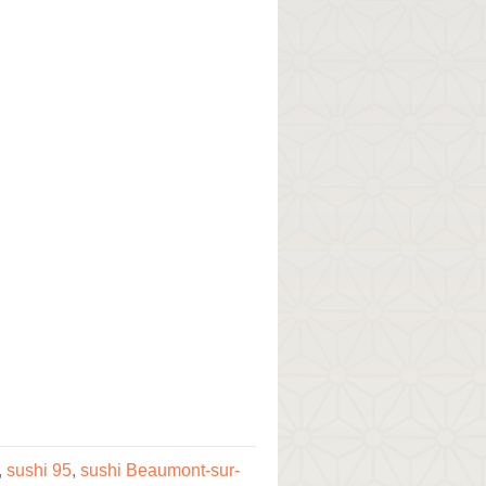
,
sushi 95
,
sushi Beaumont-sur-