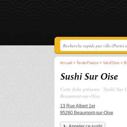
Accueil
>
Île-de-France
>
Val-d'Oise
>
B
Sushi Sur Oise
Cette fiche présente "Sushi Sur 
Beaumont-sur-Oise.
13 Rue Albert 1er
95260 Beaumont-sur-Oise
📞 Appeler ce sushi