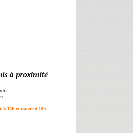
is à proximité
shi
er
u'à 14h et rouvre à 18h