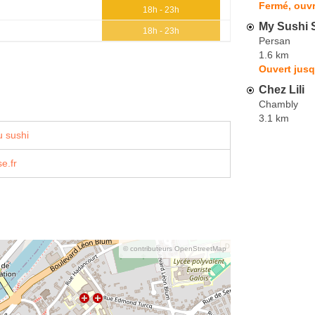
Fermé, ouvr
18h - 23h
My Sushi 
18h - 23h
Persan
1.6 km
Ouvert jusq
Chez Lili
Chambly
3.1 km
 sushi
e.fr
© contributeurs OpenStreetMap