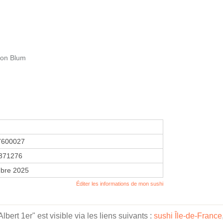
éon Blum
7600027
371276
bre 2025
Éditer les informations de mon sushi
ert 1er" est visible via les liens suivants :
sushi Île-de-France