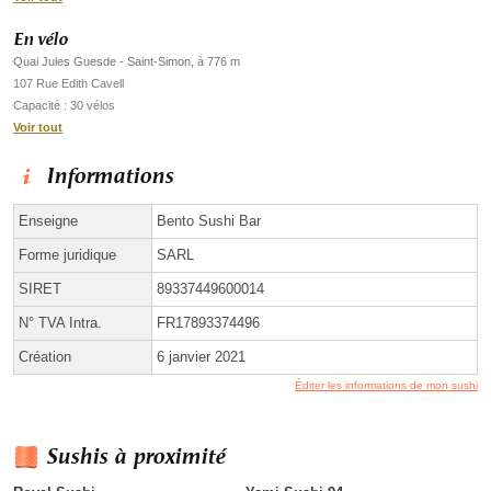
En vélo
Quai Jules Guesde - Saint-Simon, à 776 m
107 Rue Edith Cavell
Capacité : 30 vélos
Voir tout
Informations
Enseigne
Bento Sushi Bar
Forme juridique
SARL
SIRET
89337449600014
N° TVA Intra.
FR17893374496
Création
6 janvier 2021
Éditer les informations de mon sushi
Sushis à proximité