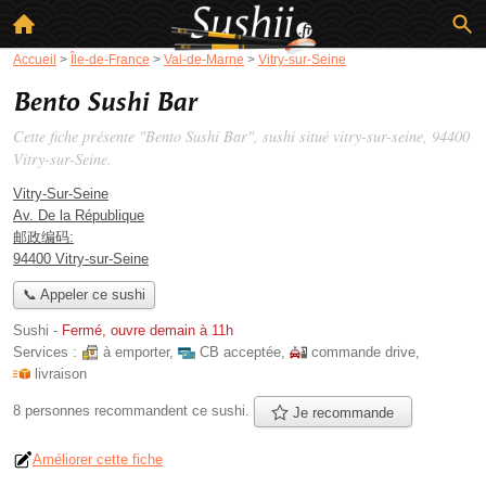
Accueil
>
Île-de-France
>
Val-de-Marne
>
Vitry-sur-Seine
Bento Sushi Bar
Cette fiche présente "Bento Sushi Bar", sushi situé
vitry-sur-seine
, 94400
Vitry-sur-Seine.
Vitry-Sur-Seine
Av. De la République
邮政编码:
94400 Vitry-sur-Seine
📞 Appeler ce sushi
Sushi
-
Fermé, ouvre demain à 11h
Services :
à emporter
,
CB acceptée
,
commande drive
,
livraison
8 personnes
recommandent
ce sushi.
Je recommande
Améliorer cette fiche