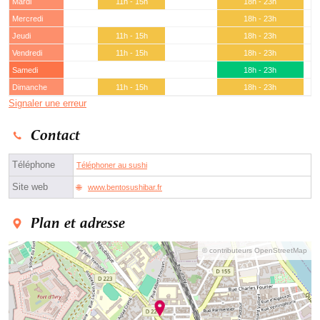
Mardi
11h - 15h
18h - 23h
Mercredi
18h - 23h
Jeudi
11h - 15h
18h - 23h
Vendredi
11h - 15h
18h - 23h
Samedi
18h - 23h
Dimanche
11h - 15h
18h - 23h
Signaler une erreur
Contact
Téléphone
Téléphoner au sushi
Site web
www.bentosushibar.fr
Plan et adresse
© contributeurs OpenStreetMap