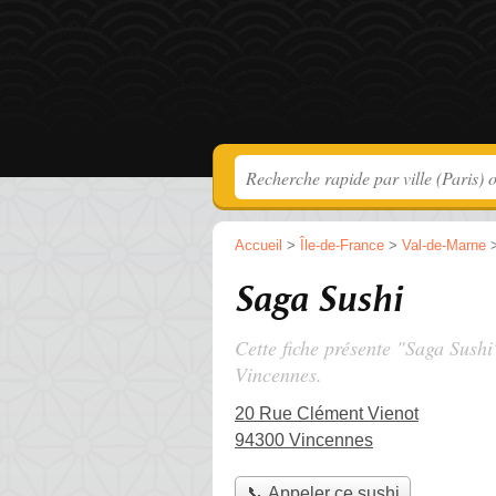
Accueil
>
Île-de-France
>
Val-de-Marne
Saga Sushi
Cette fiche présente "Saga Sushi
Vincennes.
20 Rue Clément Vienot
94300 Vincennes
📞 Appeler ce sushi