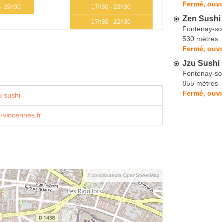
Fermé, ouvr
- 15h30
17h30 - 22h30
Zen Sushi
17h30 - 22h30
Fontenay-so
530 mètres
Fermé, ouv
Jzu Sushi
Fontenay-so
855 mètres
Fermé, ouvr
 sushi
-vincennes.fr
© contributeurs OpenStreetMap