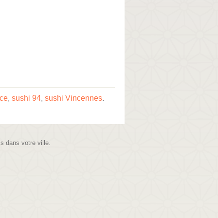
nce
,
sushi 94
,
sushi Vincennes
.
is dans votre ville.