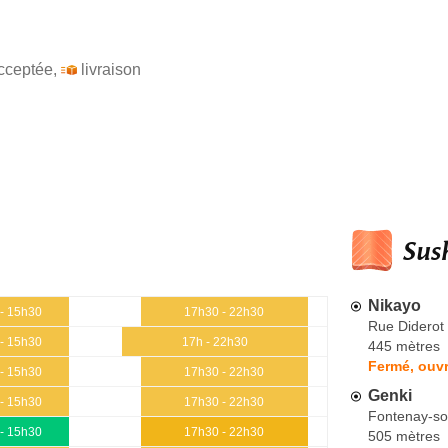
cceptée
,
livraison
Sush
Nikayo
- 15h30
17h30 - 22h30
Rue Diderot
- 15h30
17h - 22h30
445 mètres
Fermé, ouv
- 15h30
17h30 - 22h30
Genki
- 15h30
17h30 - 22h30
Fontenay-so
- 15h30
17h30 - 22h30
505 mètres