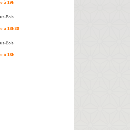
e à 19h
us-Bois
re à 18h30
us-Bois
e à 18h