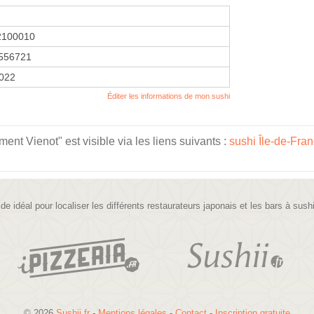
2100010
556721
2022
Éditer les informations de mon sushi
t Vienot" est visible via les liens suivants :
sushi Île-de-Fra
ide idéal pour localiser les différents restaurateurs japonais et les bars à sush
© 2026
Sushii.fr
-
Mentions légales
-
Contact
-
Inscription gratuite