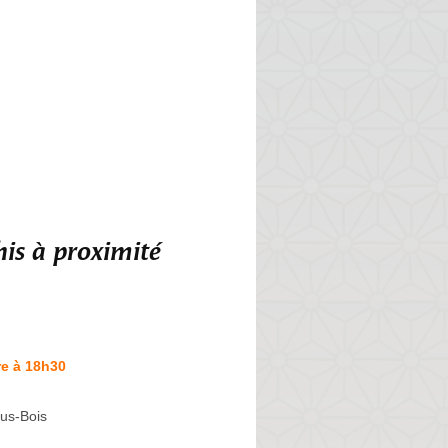
is à proximité
re à 18h30
us-Bois