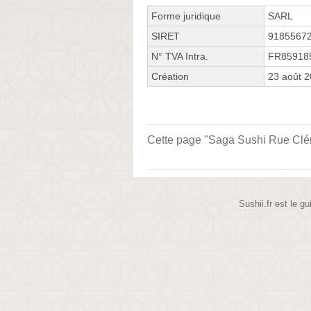
Forme juridique
SARL
SIRET
9185567
N° TVA Intra.
FR85918
Création
23 août 
Cette page "Saga Sushi Rue Clémen
Sushii.fr est le gu