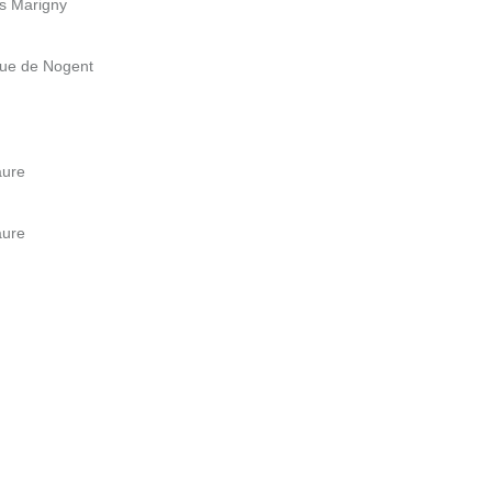
rs Marigny
nue de Nogent
aure
aure