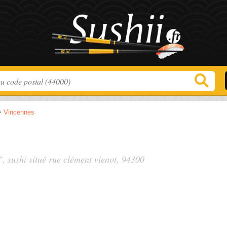
>
Vincennes
", sushi situé
rue clément vienot
, 94300