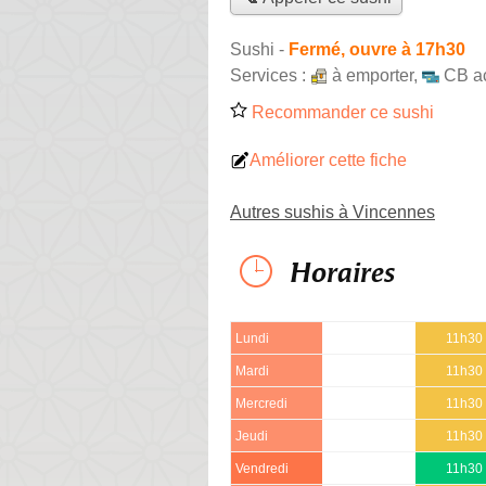
Sushi
-
Fermé, ouvre à 17h30
Services :
à emporter
,
CB a
Recommander ce sushi
Améliorer cette fiche
Autres sushis à Vincennes
Horaires
Lundi
11h30 
Mardi
11h30 
Mercredi
11h30 
Jeudi
11h30 
Vendredi
11h30 