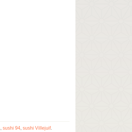
e
,
sushi 94
,
sushi Villejuif
.