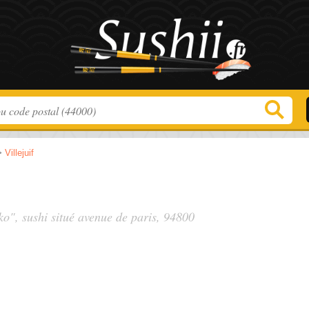
>
Villejuif
ko", sushi situé
avenue de paris
, 94800