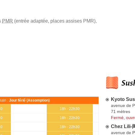
s
PMR
(entrée adaptée, places assises PMR)
,
Sush
Kyoto Sus
ain :
Jour férié (Assomption)
avenue de P
30
18h - 22h30
71 mètres
Fermé, ouvr
30
18h - 22h30
Chez Lili
30
18h - 22h30
avenue de P