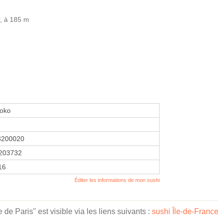
, à 185 m
doko
3200020
203732
16
Éditer les informations de mon sushi
e Paris" est visible via les liens suivants :
sushi Île-de-Franc