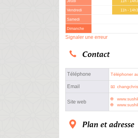
Jeudi
11h - 14h
Vendredi
11h - 14h
Samedi
Dimanche
Signaler une erreur
Contact
Téléphone
Téléphoner au
Email
changchri
www.sushi
Site web
www.sushil
Plan et adresse