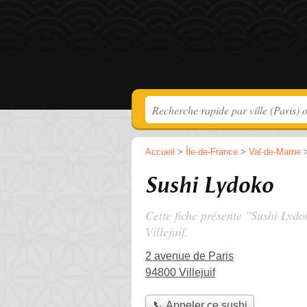
Accueil
>
Île-de-France
>
Val-de-Marne
Sushi Lydoko
Cette fiche présente "Sushi Lydo
Villejuif.
2 avenue de Paris
94800 Villejuif
📞 Appeler ce sushi