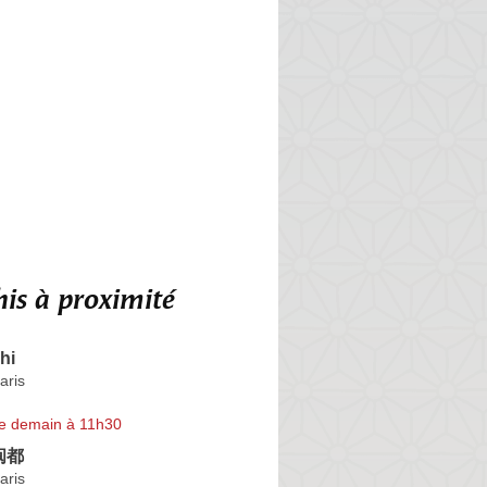
is à proximité
hi
aris
e demain à 11h30
-闽都
aris