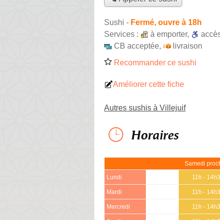
Sushi
-
Fermé, ouvre à 18h
Services :
à emporter
,
accè
CB acceptée
,
livraison
Recommander ce sushi
Améliorer cette fiche
Autres sushis à Villejuif
Horaires
Samedi proch
Lundi
11h - 14h
Mardi
11h - 14h
Mercredi
11h - 14h