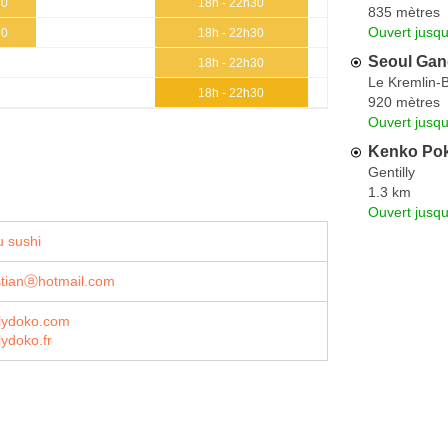
30
18h - 22h30
835 mètres
Ouvert jusq
30
18h - 22h30
Seoul Ga
18h - 22h30
Le Kremlin-B
18h - 22h30
920 mètres
Ouvert jusqu
Kenko Po
Gentilly
1.3 km
Ouvert jusq
 sushi
stianⓐhotmail.com
lydoko.com
ydoko.fr