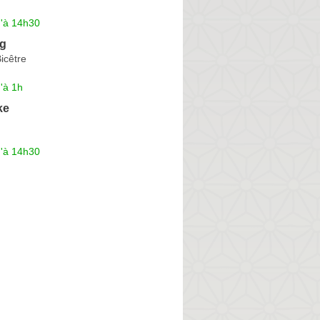
u'à 14h30
ng
icêtre
'à 1h
ke
u'à 14h30