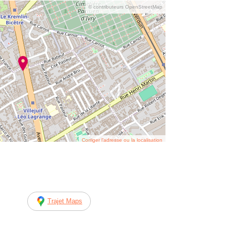
© contributeurs OpenStreetMap
Corriger l’adresse ou la localisation
Trajet Maps