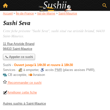
Accueil
>
Île-de-France
>
Val-de-Marne
>
Saint-Maurice
Sushi Seva
Cette fiche présente "Sushi Seva", sushi situé
rue aristide briand
, 94410
Saint-Maurice.
11 Rue Aristide Briand
94410 Saint-Maurice
📞 Appeler ce sushi
Sushi
-
Ouvert jusqu'à 14h30 et rouvre à 18h30
Services :
à emporter
,
accès
PMR
(places assises PMR)
,
CB acceptée
,
livraison
Recommander ce sushi
Améliorer cette fiche
Autres sushis à Saint-Maurice