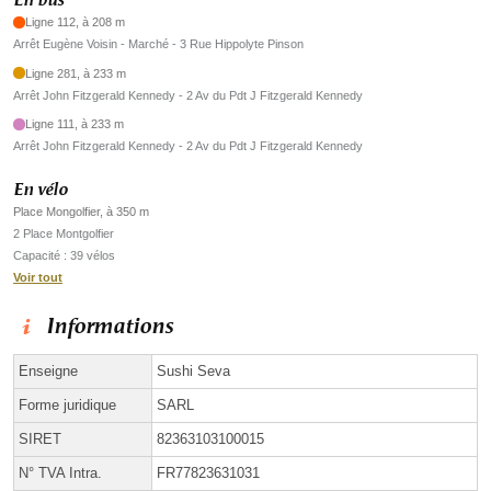
En bus
Ligne 112, à 208 m
Arrêt Eugène Voisin - Marché - 3 Rue Hippolyte Pinson
Ligne 281, à 233 m
Arrêt John Fitzgerald Kennedy - 2 Av du Pdt J Fitzgerald Kennedy
Ligne 111, à 233 m
Arrêt John Fitzgerald Kennedy - 2 Av du Pdt J Fitzgerald Kennedy
En vélo
Place Mongolfier, à 350 m
2 Place Montgolfier
Capacité : 39 vélos
Voir tout
Informations
Enseigne
Sushi Seva
Forme juridique
SARL
SIRET
82363103100015
N° TVA Intra.
FR77823631031