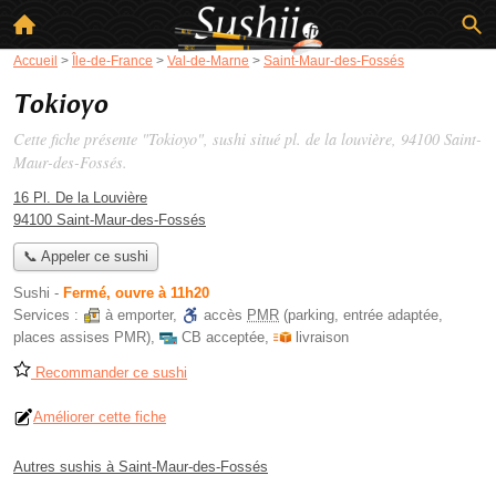
Accueil
>
Île-de-France
>
Val-de-Marne
>
Saint-Maur-des-Fossés
Tokioyo
Cette fiche présente "Tokioyo", sushi situé
pl. de la louvière
, 94100 Saint-
Maur-des-Fossés.
16 Pl. De la Louvière
94100 Saint-Maur-des-Fossés
📞 Appeler ce sushi
Sushi
-
Fermé, ouvre à 11h20
Services :
à emporter
,
accès
PMR
(parking, entrée adaptée,
places assises PMR)
,
CB acceptée
,
livraison
Recommander ce sushi
Améliorer cette fiche
Autres sushis à Saint-Maur-des-Fossés