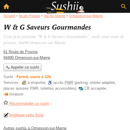
Accueil
>
Île-de-France
>
Val-de-Marne
>
Ormesson-sur-Marne
W & G Saveurs Gourmandes
Cette fiche présente "W & G Saveurs Gourmandes", sushi situé
route de
provins
, 94490 Ormesson-sur-Marne.
61 Route de Provins
94490 Ormesson-sur-Marne
📞 Appeler ce sushi
Sushi
-
Fermé, ouvre à 12h
Services :
à emporter
,
accès
PMR
(parking, entrée adaptée,
places assises PMR, toilettes accessibles)
,
CB acceptée
,
livraison
Recommander ce sushi
Améliorer cette fiche
Autres sushis à Ormesson-sur-Marne