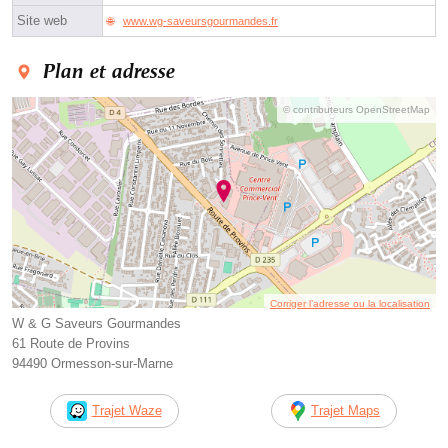
Site web
www.wg-saveursgourmandes.fr
Plan et adresse
© contributeurs OpenStreetMap
Corriger l’adresse ou la localisation
W & G Saveurs Gourmandes
61 Route de Provins
94490 Ormesson-sur-Marne
Trajet Waze
Trajet Maps