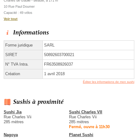
Charles de Gaulle - Beauté, à 171 m
10 Rue Paul Doumer
Capacité : 49 vélos
Voir tout
Informations
Forme juridique
SARL
SIRET
50892603700021
N° TVA Intra.
FR63508926037
Création
1 avril 2018
Éditer les informations de mon sushi
Sushis à proximité
Sushi Jia
Sushi Charles VII
Rue Charles Vii
Rue Charles Vii
285 mètres
285 mètres
Fermé, ouvre à 11h30
Nagoya
Planet Sushi