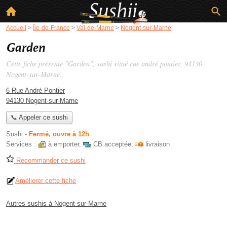
Accueil
>
Île-de-France
>
Val-de-Marne
>
Nogent-sur-Marne
Garden
Cette fiche présente "Garden", sushi situé
rue andré pontier
, 94130
Nogent-sur-Marne.
6 Rue André Pontier
94130 Nogent-sur-Marne
📞 Appeler ce sushi
Sushi
-
Fermé, ouvre à 12h
Services :
à emporter
,
CB acceptée
,
livraison
Recommander ce sushi
Améliorer cette fiche
Autres sushis à Nogent-sur-Marne