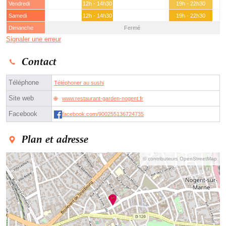
Vendredi
12h - 14h30
19h - 22h30
Samedi
12h - 14h30
19h - 22h30
Dimanche
Fermé
Signaler une erreur
Contact
Téléphone
Téléphoner au sushi
Site web
www.restaurant-garden-nogent.fr
Facebook
facebook.com/900255136724735
Plan et adresse
© contributeurs OpenStreetMap