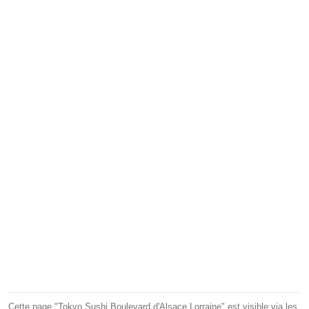
Cette page "Tokyo Sushi Boulevard d'Alsace Lorraine" est visible via les