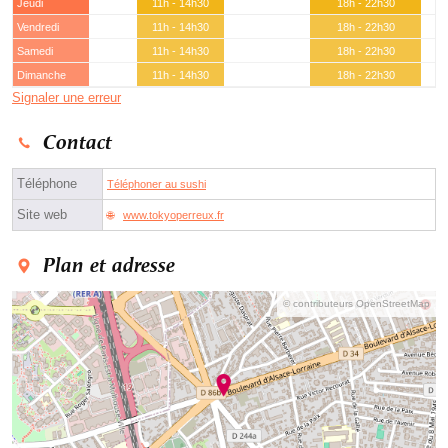
Jeudi
11h - 14h30
18h - 22h30
Vendredi
11h - 14h30
18h - 22h30
Samedi
11h - 14h30
18h - 22h30
Dimanche
11h - 14h30
18h - 22h30
Signaler une erreur
Contact
Téléphone
Téléphoner au sushi
Site web
www.tokyoperreux.fr
Plan et adresse
© contributeurs OpenStreetMap