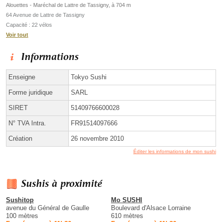
Alouettes - Maréchal de Lattre de Tassigny, à 704 m
64 Avenue de Lattre de Tassigny
Capacité : 22 vélos
Voir tout
Informations
Enseigne
Tokyo Sushi
Forme juridique
SARL
SIRET
51409766600028
N° TVA Intra.
FR91514097666
Création
26 novembre 2010
Éditer les informations de mon sushi
Sushis à proximité
Sushitop
Mo SUSHI
avenue du Général de Gaulle
Boulevard d'Alsace Lorraine
100 mètres
610 mètres