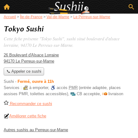
Accueil
>
Île-de-France
>
Val-de-Marne
>
Le Perreux-sur-Marne
Tokyo Sushi
Cette fiche présente "Tokyo Sushi", sushi situé
boulevard d'alsace
lorraine
, 94170 Le Perreux-sur-Marne.
26 Boulevard d'Alsace Lorraine
94170 Le Perreux-sur-Marne
📞 Appeler ce sushi
Sushi
-
Fermé, ouvre à 11h
Services :
à emporter
,
accès
PMR
(entrée adaptée, places
assises PMR, toilettes accessibles)
,
CB acceptée
,
livraison
Recommander ce sushi
Améliorer cette fiche
Autres sushis au Perreux-sur-Marne