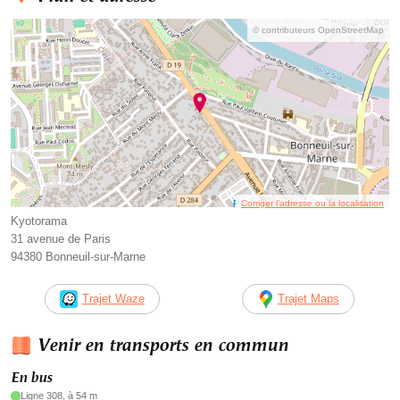
© contributeurs OpenStreetMap
Corriger l’adresse ou la localisation
Kyotorama
31 avenue de Paris
94380 Bonneuil-sur-Marne
Trajet Waze
Trajet Maps
Venir en transports en commun
En bus
Ligne 308, à 54 m