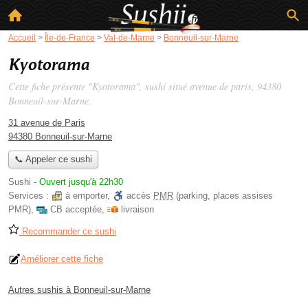
Accueil
>
Île-de-France
>
Val-de-Marne
>
Bonneuil-sur-Marne
Kyotorama
Cette fiche présente "Kyotorama", sushi situé
avenue de paris
, 94380
Bonneuil-sur-Marne.
31 avenue de Paris
94380 Bonneuil-sur-Marne
📞 Appeler ce sushi
Sushi
-
Ouvert jusqu'à 22h30
Services :
à emporter
,
accès
PMR
(parking, places assises
PMR)
,
CB acceptée
,
livraison
Recommander ce sushi
Améliorer cette fiche
Autres sushis à Bonneuil-sur-Marne