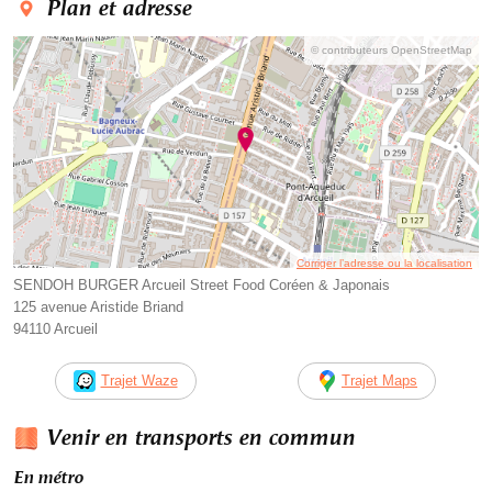
Plan et adresse
© contributeurs OpenStreetMap
Corriger l’adresse ou la localisation
SENDOH BURGER Arcueil Street Food Coréen & Japonais
125 avenue Aristide Briand
94110 Arcueil
Trajet Waze
Trajet Maps
Venir en transports en commun
En métro