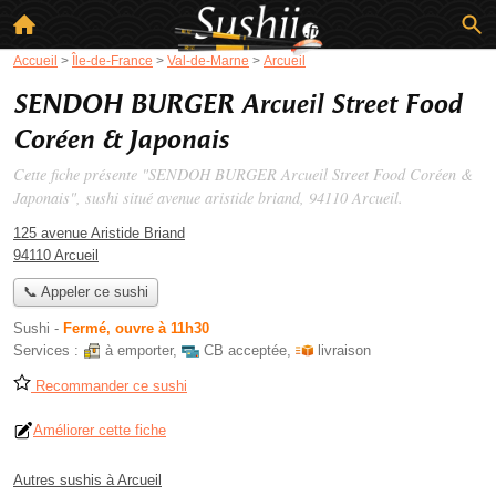
Accueil
>
Île-de-France
>
Val-de-Marne
>
Arcueil
SENDOH BURGER Arcueil Street Food
Coréen & Japonais
Cette fiche présente "SENDOH BURGER Arcueil Street Food Coréen &
Japonais", sushi situé
avenue aristide briand
, 94110 Arcueil.
125 avenue Aristide Briand
94110 Arcueil
📞 Appeler ce sushi
Sushi
-
Fermé, ouvre à 11h30
Services :
à emporter
,
CB acceptée
,
livraison
Recommander ce sushi
Améliorer cette fiche
Autres sushis à Arcueil