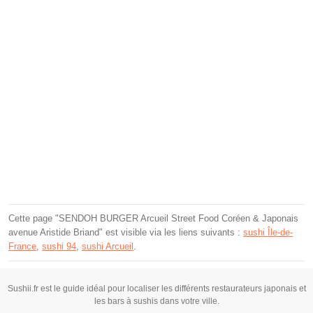
Cette page "SENDOH BURGER Arcueil Street Food Coréen & Japonais
avenue Aristide Briand" est visible via les liens suivants :
sushi Île-de-
France
,
sushi 94
,
sushi Arcueil
.
Sushii.fr est le guide idéal pour localiser les différents restaurateurs japonais et
les bars à sushis dans votre ville.