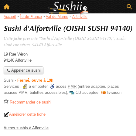
Accueil
>
Île-de-France
>
Val-de-Marne
>
Alfortville
Sushi d'Alfortville (OISHI SUSHI 94140)
Cette fiche présente "Sushi d'Alfortville (OISHI SUSHI 94140)", sushi
situé
rue véron
, 94140 Alfortville.
19 Rue Véron
94140 Alfortville
📞 Appeler ce sushi
Sushi
-
Fermé, ouvre à 19h
Services :
à emporter
,
accès
PMR
(entrée adaptée, places
assises PMR, toilettes accessibles)
,
CB acceptée
,
livraison
Recommander ce sushi
Améliorer cette fiche
Autres sushis à Alfortville