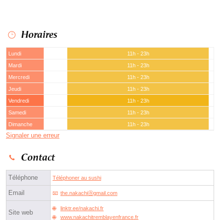
Horaires
Lundi
11h - 23h
Mardi
11h - 23h
Mercredi
11h - 23h
Jeudi
11h - 23h
Vendredi
11h - 23h
Samedi
11h - 23h
Dimanche
11h - 23h
Signaler une erreur
Contact
Téléphone
Téléphoner au sushi
Email
the.nakachiⓐgmail.com
linktr.ee/nakachi.fr
Site web
www.nakachitremblayenfrance.fr