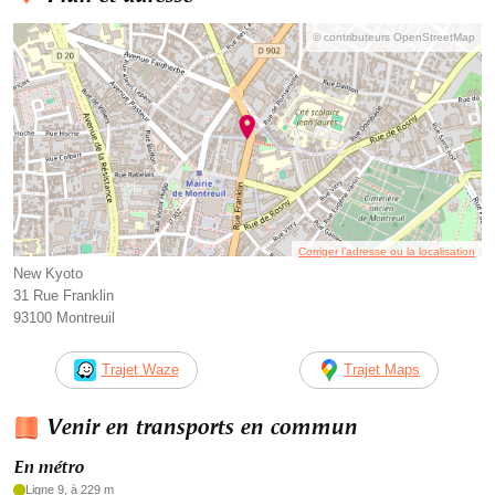
© contributeurs OpenStreetMap
Corriger l’adresse ou la localisation
New Kyoto
31 Rue Franklin
93100 Montreuil
Trajet Waze
Trajet Maps
Venir en transports en commun
En métro
Ligne 9, à 229 m