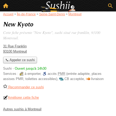
Accueil
>
Île-de-France
>
Seine-Saint-Denis
>
Montreuil
New Kyoto
Cette fiche présente "New Kyoto", sushi situé
rue franklin
, 93100
Montreuil.
31 Rue Franklin
93100 Montreuil
📞 Appeler ce sushi
Sushi
-
Ouvert jusqu'à 14h30
Services :
à emporter
,
accès
PMR
(entrée adaptée, places
assises PMR, toilettes accessibles)
,
CB acceptée
,
livraison
Recommander ce sushi
Améliorer cette fiche
Autres sushis à Montreuil